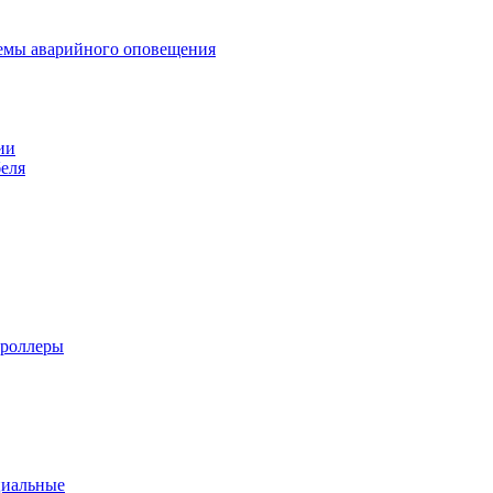
темы аварийного оповещения
ии
еля
троллеры
циальные