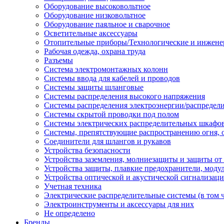
Оборудование высоковольтное
Оборудование низковольтное
Оборудование паяльное и сварочное
Осветительные аксессуары
Отопительные приборы/Технологические и инжене
Рабочая одежда, охрана труда
Разъемы
Система электромонтажных колонн
Системы ввода для кабелей и проводов
Системы защиты шланговые
Системы распределения высокого напряжения
Системы распределения электроэнергии/распредел
Системы скрытой проводки под полом
Системы электрических распределительных шкафо
Системы, препятствующие распространению огня, 
Соединители для шлангов и рукавов
Устройства безопасности
Устройства заземления, молниезащиты и защиты о
Устройства защиты, плавкие предохранители, моду
Устройства оптической и акустической сигнализац
Учетная техника
Электрические распределительные системы (в том 
Электроинструменты и аксессуары для них
Не определено
Бренды