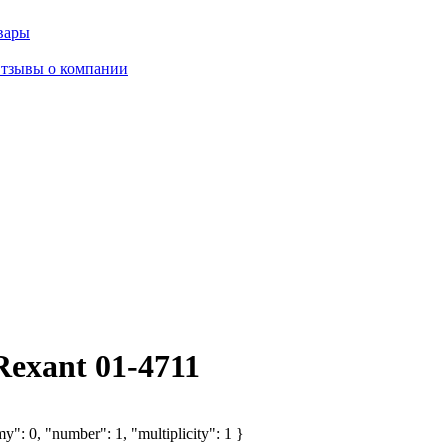
вары
тзывы о компании
Rexant 01-4711
y": 0, "number": 1, "multiplicity": 1 }