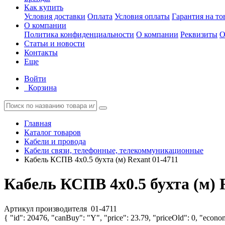
Как купить
Условия доставки
Оплата
Условия оплаты
Гарантия на то
О компании
Политика конфиденциальности
О компании
Реквизиты
О
Статьи и новости
Контакты
Еще
Войти
Корзина
Главная
Каталог товаров
Кабели и провода
Кабели связи, телефонные, телекоммуникационные
Кабель КСПВ 4х0.5 бухта (м) Rexant 01-4711
Кабель КСПВ 4х0.5 бухта (м) 
Артикул производителя
01-4711
{ "id": 20476, "canBuy": "Y", "price": 23.79, "priceOld": 0, "econom