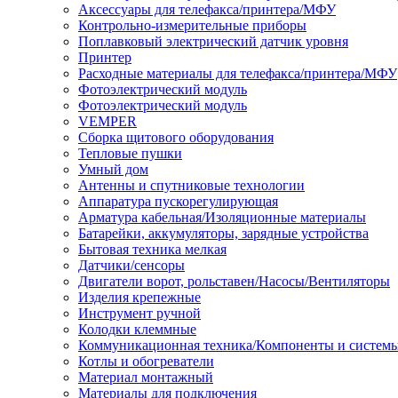
Аксессуары для телефакса/принтера/МФУ
Контрольно-измерительные приборы
Поплавковый электрический датчик уровня
Принтер
Расходные материалы для телефакса/принтера/МФУ
Фотоэлектрический модуль
Фотоэлектрический модуль
VEMPER
Сборка щитового оборудования
Тепловые пушки
Умный дом
Антенны и спутниковые технологии
Аппаратура пускорегулирующая
Арматура кабельная/Изоляционные материалы
Батарейки, аккумуляторы, зарядные устройства
Бытовая техника мелкая
Датчики/сенсоры
Двигатели ворот, рольставен/Насосы/Вентиляторы
Изделия крепежные
Инструмент ручной
Колодки клеммные
Коммуникационная техника/Компоненты и систем
Котлы и обогреватели
Материал монтажный
Материалы для подключения