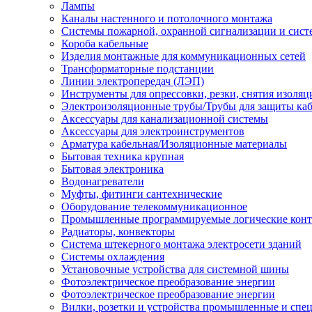
Лампы
Каналы настенного и потолочного монтажа
Системы пожарной, охранной сигнализации и сис
Короба кабельные
Изделия монтажные для коммуникационных сетей
Трансформаторные подстанции
Линии электропередач (ЛЭП)
Инструменты для опрессовки, резки, снятия изоляц
Электроизоляционные трубы/Трубы для защиты каб
Аксессуары для канализационной системы
Аксессуары для электроинструментов
Арматура кабельная/Изоляционные материалы
Бытовая техника крупная
Бытовая электроника
Водонагреватели
Муфты, фитинги сантехнические
Оборудование телекоммуникационное
Промышленные программируемые логические кон
Радиаторы, конвекторы
Система штекерного монтажа электросети зданий
Системы охлаждения
Установочные устройства для системной шины
Фотоэлектрическое преобразование энергии
Фотоэлектрическое преобразование энергии
Вилки, розетки и устройства промышленные и спе