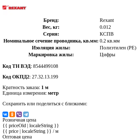
Бренд:
Rexant
Вес, кг:
0.012
Серия:
КСПВ
Номинальное сечение проводника, кв.мм:
0.2 кв.мм
Изоляция жилы:
Полиэтилен (PE)
Маркировка жилы:
Цифры
Код ТН ВЭД
: 8544499108
Код ОКПД2
: 27.32.13.199
Кратность заказа:
1 м
Единица измерения:
метр
Сохранить или поделиться с близкими:
Розничная цена
{{ priceOld | localeString }}
{{ price | localeString }}
/ м
Оптовая цена