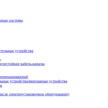
рные системы
ительные устройства
в
огнестойкие кабель-каналы
т перенапряжений
льные устройства/монтажные устройства
ии
числе электроустановочное оборудование)