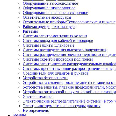
Оборудование высоковольтное
Оборудование низковольтное
Оборудование паяльное и сварочное
Осветительные аксессуары
Отопительные приборы/Технологические и инжене
Рабочая одежда, охрана труда
Разъемы
Система электромонтажных колонн
Системы ввода для кабелей и проводов
Системы защиты шланговые
Системы распределения высокого напряжения
Системы распределения электроэнергии/распредел
Системы скрытой проводки под полом
Системы электрических распределительных шкафо
Системы, препятствующие распространению огня, 
Соединители для шлангов и рукавов
Устройства безопасности
Устройства заземления, молниезащиты и защиты о
Устройства защиты, плавкие предохранители, моду
Устройства оптической и акустической сигнализац
Учетная техника
Электрические распределительные системы (в том 
Электроинструменты и аксессуары для них
Не определено
Бренды