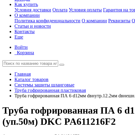
Как купить
Условия доставки
Оплата
Условия оплаты
Гарантия на то
О компании
Политика конфиденциальности
О компании
Реквизиты
О
Статьи и новости
Контакты
Еще
Войти
Корзина
Главная
Каталог товаров
Системы защиты шланговые
Труба гофрированная пластиковая
Труба гофрированная ПА 6 d12мм dвнутр.12.2мм dвнешн.
Труба гофрированная ПА 6 d1
(уп.50м) DKC PA611216F2