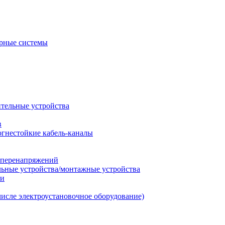
рные системы
ительные устройства
в
огнестойкие кабель-каналы
т перенапряжений
льные устройства/монтажные устройства
ии
числе электроустановочное оборудование)