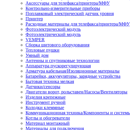
Аксессуары для телефакса/принтера/МФУ
Контрольно-измерительные приборы
Поплавковый электрический датчик уровня
Принтер
Расходные материалы для телефакса/принтера/МФУ
Фотоэлектрический модуль
Фотоэлектрический модуль
VEMPER
Сборка щитового оборудования
Тепловые пушки
Умный дом
Антенны и спутниковые технологии
Аппаратура пускорегулирующая
Арматура кабельная/Изоляционные материалы
Батарейки, аккумуляторы, зарядные устройства
Бытовая техника мелкая
Датчики/сенсоры
Двигатели ворот, рольставен/Насосы/Вентиляторы
Изделия крепежные
Инструмент ручной
Колодки клеммные
Коммуникационная техника/Компоненты и систем
Котлы и обогреватели
Материал монтажный
Материалы для подключения