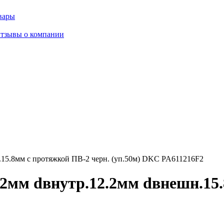
вары
тзывы о компании
15.8мм с протяжкой ПВ-2 черн. (уп.50м) DKC PA611216F2
2мм dвнутр.12.2мм dвнешн.15.