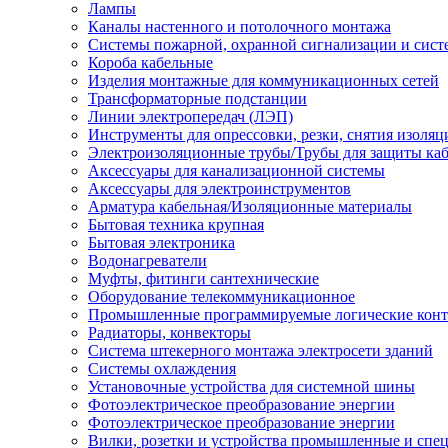
Лампы
Каналы настенного и потолочного монтажа
Системы пожарной, охранной сигнализации и сис
Короба кабельные
Изделия монтажные для коммуникационных сетей
Трансформаторные подстанции
Линии электропередач (ЛЭП)
Инструменты для опрессовки, резки, снятия изоляц
Электроизоляционные трубы/Трубы для защиты каб
Аксессуары для канализационной системы
Аксессуары для электроинструментов
Арматура кабельная/Изоляционные материалы
Бытовая техника крупная
Бытовая электроника
Водонагреватели
Муфты, фитинги сантехнические
Оборудование телекоммуникационное
Промышленные программируемые логические кон
Радиаторы, конвекторы
Система штекерного монтажа электросети зданий
Системы охлаждения
Установочные устройства для системной шины
Фотоэлектрическое преобразование энергии
Фотоэлектрическое преобразование энергии
Вилки, розетки и устройства промышленные и спе