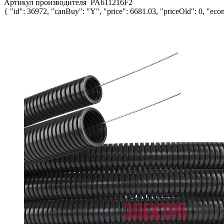
Артикул производителя
PA611216F2
{ "id": 36972, "canBuy": "Y", "price": 6681.03, "priceOld": 0, "econ