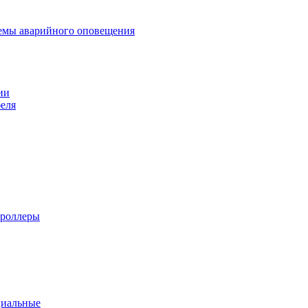
темы аварийного оповещения
ии
еля
троллеры
циальные