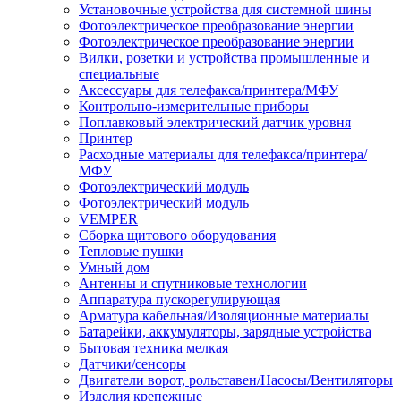
Установочные устройства для системной шины
Фотоэлектрическое преобразование энергии
Фотоэлектрическое преобразование энергии
Вилки, розетки и устройства промышленные и
специальные
Аксессуары для телефакса/принтера/МФУ
Контрольно-измерительные приборы
Поплавковый электрический датчик уровня
Принтер
Расходные материалы для телефакса/принтера/
МФУ
Фотоэлектрический модуль
Фотоэлектрический модуль
VEMPER
Сборка щитового оборудования
Тепловые пушки
Умный дом
Антенны и спутниковые технологии
Аппаратура пускорегулирующая
Арматура кабельная/Изоляционные материалы
Батарейки, аккумуляторы, зарядные устройства
Бытовая техника мелкая
Датчики/сенсоры
Двигатели ворот, рольставен/Насосы/Вентиляторы
Изделия крепежные