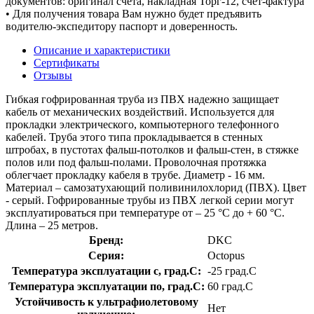
документов: оригинал счета, накладная Торг-12, счет-фактура
• Для получения товара Вам нужно будет предъявить
водителю-экспедитору паспорт и доверенность.
Описание и характеристики
Сертификаты
Отзывы
Гибкая гофрированная труба из ПВХ надежно защищает
кабель от механических воздействий. Используется для
прокладки электрического, компьютерного телефонного
кабелей. Труба этого типа прокладывается в стенных
штробах, в пустотах фальш-потолков и фальш-стен, в стяжке
полов или под фальш-полами. Проволочная протяжка
облегчает прокладку кабеля в трубе. Диаметр - 16 мм.
Материал – самозатухающий поливинилохлорид (ПВХ). Цвет
- серый. Гофрированные трубы из ПВХ легкой серии могут
эксплуатироваться при температуре от – 25 °C до + 60 °C.
Длина – 25 метров.
Бренд:
DKC
Серия:
Octopus
Температура эксплуатации с, град.C:
-25 град.C
Температура эксплуатации по, град.C:
60 град.C
Устойчивость к ультрафиолетовому
Нет