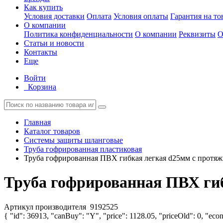
Как купить
Условия доставки
Оплата
Условия оплаты
Гарантия на то
О компании
Политика конфиденциальности
О компании
Реквизиты
О
Статьи и новости
Контакты
Еще
Войти
Корзина
Главная
Каталог товаров
Системы защиты шланговые
Труба гофрированная пластиковая
Труба гофрированная ПВХ гибкая легкая d25мм с протяж
Труба гофрированная ПВХ гиб
Артикул производителя
9192525
{ "id": 36913, "canBuy": "Y", "price": 1128.05, "priceOld": 0, "econ