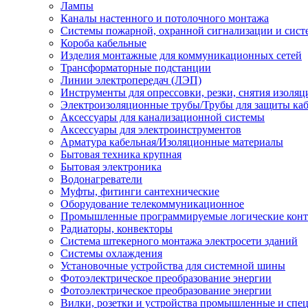
Лампы
Каналы настенного и потолочного монтажа
Системы пожарной, охранной сигнализации и сис
Короба кабельные
Изделия монтажные для коммуникационных сетей
Трансформаторные подстанции
Линии электропередач (ЛЭП)
Инструменты для опрессовки, резки, снятия изоляц
Электроизоляционные трубы/Трубы для защиты каб
Аксессуары для канализационной системы
Аксессуары для электроинструментов
Арматура кабельная/Изоляционные материалы
Бытовая техника крупная
Бытовая электроника
Водонагреватели
Муфты, фитинги сантехнические
Оборудование телекоммуникационное
Промышленные программируемые логические кон
Радиаторы, конвекторы
Система штекерного монтажа электросети зданий
Системы охлаждения
Установочные устройства для системной шины
Фотоэлектрическое преобразование энергии
Фотоэлектрическое преобразование энергии
Вилки, розетки и устройства промышленные и спе