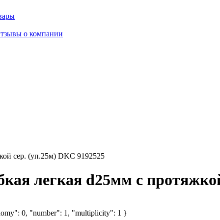
вары
тзывы о компании
кой сер. (уп.25м) DKC 9192525
кая легкая d25мм с протяжкой
omy": 0, "number": 1, "multiplicity": 1 }