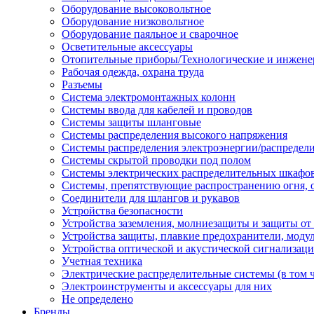
Оборудование высоковольтное
Оборудование низковольтное
Оборудование паяльное и сварочное
Осветительные аксессуары
Отопительные приборы/Технологические и инжене
Рабочая одежда, охрана труда
Разъемы
Система электромонтажных колонн
Системы ввода для кабелей и проводов
Системы защиты шланговые
Системы распределения высокого напряжения
Системы распределения электроэнергии/распредел
Системы скрытой проводки под полом
Системы электрических распределительных шкафо
Системы, препятствующие распространению огня, 
Соединители для шлангов и рукавов
Устройства безопасности
Устройства заземления, молниезащиты и защиты о
Устройства защиты, плавкие предохранители, моду
Устройства оптической и акустической сигнализац
Учетная техника
Электрические распределительные системы (в том 
Электроинструменты и аксессуары для них
Не определено
Бренды