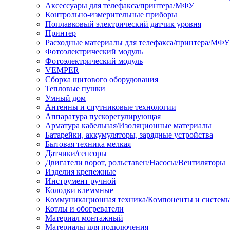
Аксессуары для телефакса/принтера/МФУ
Контрольно-измерительные приборы
Поплавковый электрический датчик уровня
Принтер
Расходные материалы для телефакса/принтера/МФУ
Фотоэлектрический модуль
Фотоэлектрический модуль
VEMPER
Сборка щитового оборудования
Тепловые пушки
Умный дом
Антенны и спутниковые технологии
Аппаратура пускорегулирующая
Арматура кабельная/Изоляционные материалы
Батарейки, аккумуляторы, зарядные устройства
Бытовая техника мелкая
Датчики/сенсоры
Двигатели ворот, рольставен/Насосы/Вентиляторы
Изделия крепежные
Инструмент ручной
Колодки клеммные
Коммуникационная техника/Компоненты и систем
Котлы и обогреватели
Материал монтажный
Материалы для подключения