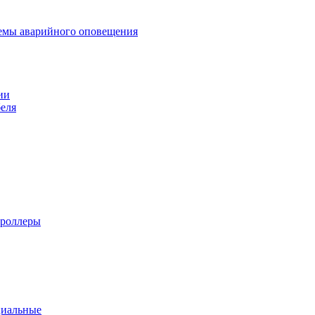
темы аварийного оповещения
ии
еля
троллеры
циальные