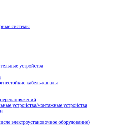
рные системы
ительные устройства
в
огнестойкие кабель-каналы
т перенапряжений
льные устройства/монтажные устройства
ии
числе электроустановочное оборудование)