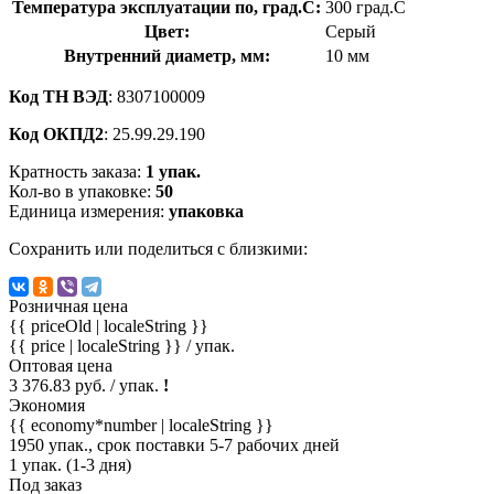
Температура эксплуатации по, град.C:
300 град.C
Цвет:
Серый
Внутренний диаметр, мм:
10 мм
Код ТН ВЭД
: 8307100009
Код ОКПД2
: 25.99.29.190
Кратность заказа:
1 упак.
Кол-во в упаковке:
50
Единица измерения:
упаковка
Сохранить или поделиться с близкими:
Розничная цена
{{ priceOld | localeString }}
{{ price | localeString }}
/ упак.
Оптовая цена
3 376.83 руб. / упак.
!
Экономия
{{ economy*number | localeString }}
1950 упак., срок поставки 5-7 рабочих дней
1 упак. (1-3 дня)
Под заказ