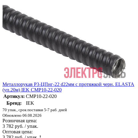
Металлорукав Р3-ЦПнг-22 d22мм с протяжкой черн. ELASTA
(уп.20м) IEK CMP10-22-020
Артикул:
CMP10-22-020
Бренд:
IEK
70 упак., срок поставки 5-7 раб. дней
Обновлено 06.08.2026
Розничная цена:
3 782 руб. / упак.
Оптовая цена:
3 782 руб. / упак.
!