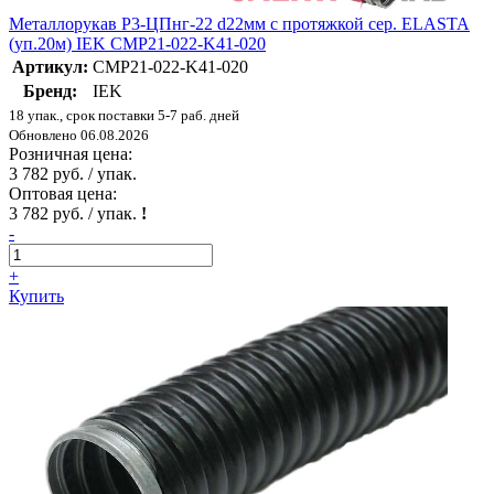
Металлорукав Р3-ЦПнг-22 d22мм с протяжкой сер. ELASTA
(уп.20м) IEK CMP21-022-K41-020
Артикул:
CMP21-022-K41-020
Бренд:
IEK
18 упак., срок поставки 5-7 раб. дней
Обновлено 06.08.2026
Розничная цена:
3 782 руб. / упак.
Оптовая цена:
3 782 руб. / упак.
!
-
+
Купить