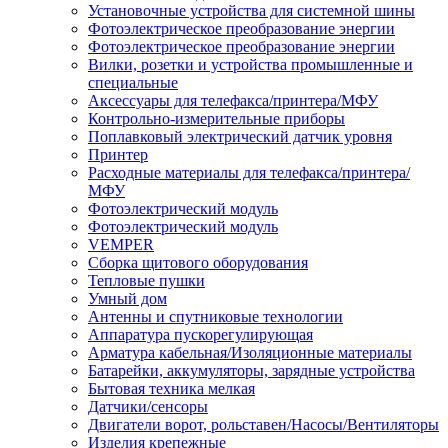
Установочные устройства для системной шины
Фотоэлектрическое преобразование энергии
Фотоэлектрическое преобразование энергии
Вилки, розетки и устройства промышленные и
специальные
Аксессуары для телефакса/принтера/МФУ
Контрольно-измерительные приборы
Поплавковый электрический датчик уровня
Принтер
Расходные материалы для телефакса/принтера/
МФУ
Фотоэлектрический модуль
Фотоэлектрический модуль
VEMPER
Сборка щитового оборудования
Тепловые пушки
Умный дом
Антенны и спутниковые технологии
Аппаратура пускорегулирующая
Арматура кабельная/Изоляционные материалы
Батарейки, аккумуляторы, зарядные устройства
Бытовая техника мелкая
Датчики/сенсоры
Двигатели ворот, рольставен/Насосы/Вентиляторы
Изделия крепежные