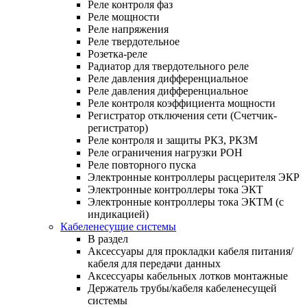
Реле контроля фаз
Реле мощности
Реле напряжения
Реле твердотельное
Розетка-реле
Радиатор для твердотельного реле
Реле давления дифференциальное
Реле давления дифференциальное
Реле контроля коэффициента мощности
Регистратор отключения сети (Счетчик-
регистратор)
Реле контроля и защиты РКЗ, РКЗМ
Реле ограничения нагрузки РОН
Реле повторного пуска
Электронные контроллеры расцерителя ЭКР
Электронные контроллеры тока ЭКТ
Электронные контроллеры тока ЭКТМ (с
индикацией)
Кабеленесущие системы
В раздел
Аксессуары для прокладки кабеля питания/
кабеля для передачи данных
Аксессуары кабельных лотков монтажные
Держатель трубы/кабеля кабеленесущей
системы