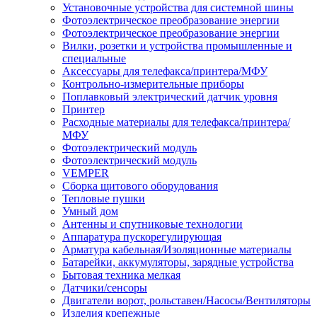
Установочные устройства для системной шины
Фотоэлектрическое преобразование энергии
Фотоэлектрическое преобразование энергии
Вилки, розетки и устройства промышленные и
специальные
Аксессуары для телефакса/принтера/МФУ
Контрольно-измерительные приборы
Поплавковый электрический датчик уровня
Принтер
Расходные материалы для телефакса/принтера/
МФУ
Фотоэлектрический модуль
Фотоэлектрический модуль
VEMPER
Сборка щитового оборудования
Тепловые пушки
Умный дом
Антенны и спутниковые технологии
Аппаратура пускорегулирующая
Арматура кабельная/Изоляционные материалы
Батарейки, аккумуляторы, зарядные устройства
Бытовая техника мелкая
Датчики/сенсоры
Двигатели ворот, рольставен/Насосы/Вентиляторы
Изделия крепежные