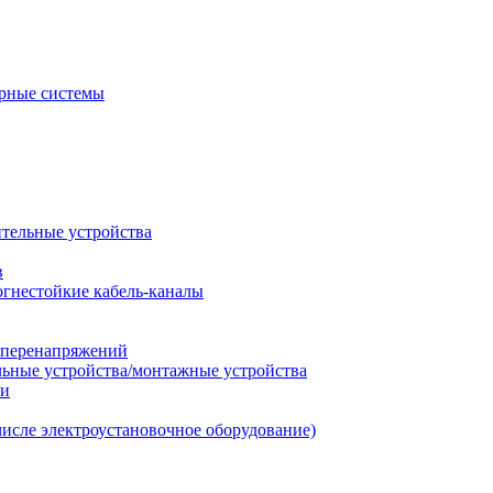
рные системы
ительные устройства
в
огнестойкие кабель-каналы
т перенапряжений
льные устройства/монтажные устройства
ии
числе электроустановочное оборудование)