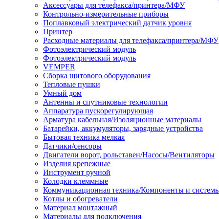
Аксессуары для телефакса/принтера/МФУ
Контрольно-измерительные приборы
Поплавковый электрический датчик уровня
Принтер
Расходные материалы для телефакса/принтера/МФУ
Фотоэлектрический модуль
Фотоэлектрический модуль
VEMPER
Сборка щитового оборудования
Тепловые пушки
Умный дом
Антенны и спутниковые технологии
Аппаратура пускорегулирующая
Арматура кабельная/Изоляционные материалы
Батарейки, аккумуляторы, зарядные устройства
Бытовая техника мелкая
Датчики/сенсоры
Двигатели ворот, рольставен/Насосы/Вентиляторы
Изделия крепежные
Инструмент ручной
Колодки клеммные
Коммуникационная техника/Компоненты и систем
Котлы и обогреватели
Материал монтажный
Материалы для подключения