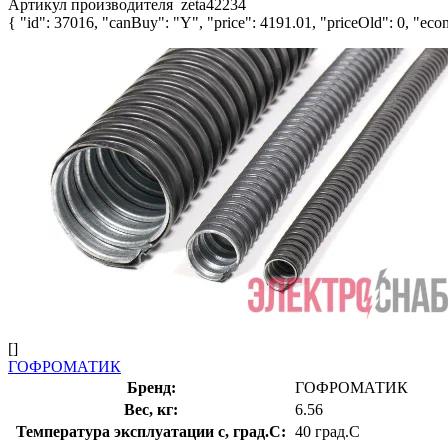
Артикул производителя
zeta42234
{ "id": 37016, "canBuy": "Y", "price": 4191.01, "priceOld": 0, "econ
[]
ГОФРОМАТИК
Бренд:
ГОФРОМАТИК
Вес, кг:
6.56
Температура эксплуатации с, град.C:
40 град.C