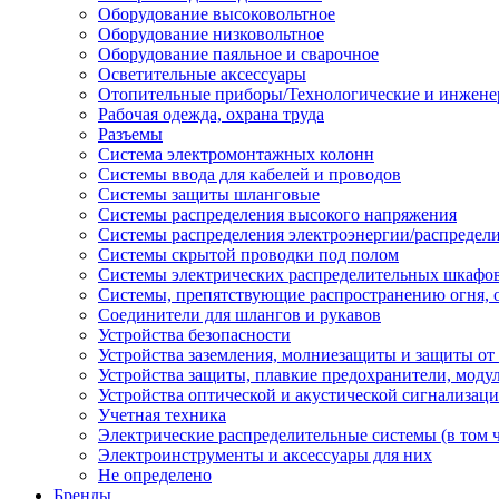
Оборудование высоковольтное
Оборудование низковольтное
Оборудование паяльное и сварочное
Осветительные аксессуары
Отопительные приборы/Технологические и инжене
Рабочая одежда, охрана труда
Разъемы
Система электромонтажных колонн
Системы ввода для кабелей и проводов
Системы защиты шланговые
Системы распределения высокого напряжения
Системы распределения электроэнергии/распредел
Системы скрытой проводки под полом
Системы электрических распределительных шкафо
Системы, препятствующие распространению огня, 
Соединители для шлангов и рукавов
Устройства безопасности
Устройства заземления, молниезащиты и защиты о
Устройства защиты, плавкие предохранители, моду
Устройства оптической и акустической сигнализац
Учетная техника
Электрические распределительные системы (в том 
Электроинструменты и аксессуары для них
Не определено
Бренды