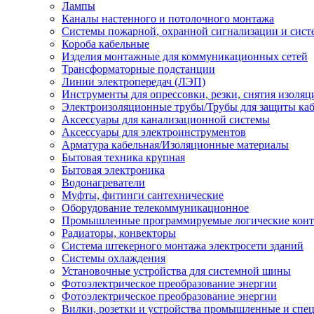
Лампы
Каналы настенного и потолочного монтажа
Системы пожарной, охранной сигнализации и сис
Короба кабельные
Изделия монтажные для коммуникационных сетей
Трансформаторные подстанции
Линии электропередач (ЛЭП)
Инструменты для опрессовки, резки, снятия изоляц
Электроизоляционные трубы/Трубы для защиты каб
Аксессуары для канализационной системы
Аксессуары для электроинструментов
Арматура кабельная/Изоляционные материалы
Бытовая техника крупная
Бытовая электроника
Водонагреватели
Муфты, фитинги сантехнические
Оборудование телекоммуникационное
Промышленные программируемые логические кон
Радиаторы, конвекторы
Система штекерного монтажа электросети зданий
Системы охлаждения
Установочные устройства для системной шины
Фотоэлектрическое преобразование энергии
Фотоэлектрическое преобразование энергии
Вилки, розетки и устройства промышленные и спе