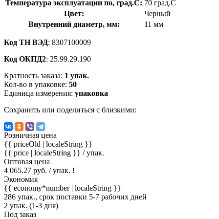
Температура эксплуатации по, град.C:
70 град.C
Цвет:
Черный
Внутренний диаметр, мм:
11 мм
Код ТН ВЭД
: 8307100009
Код ОКПД2
: 25.99.29.190
Кратность заказа:
1 упак.
Кол-во в упаковке:
50
Единица измерения:
упаковка
Сохранить или поделиться с близкими:
Розничная цена
{{ priceOld | localeString }}
{{ price | localeString }}
/ упак.
Оптовая цена
4 065.27 руб. / упак.
!
Экономия
{{ economy*number | localeString }}
286 упак., срок поставки 5-7 рабочих дней
2 упак. (1-3 дня)
Под заказ