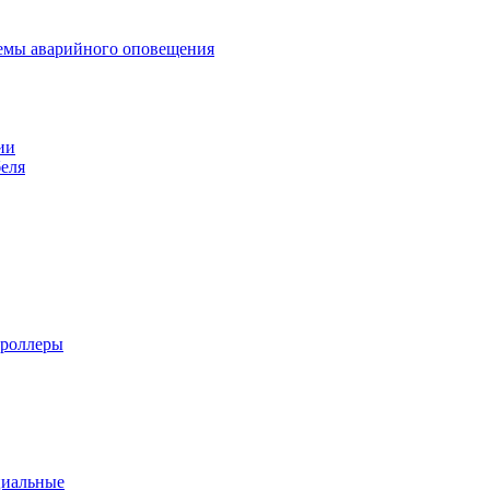
темы аварийного оповещения
ии
еля
троллеры
циальные