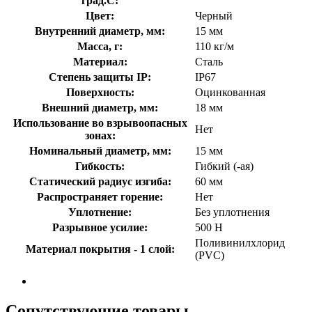
град.C:
Цвет:
Черный
Внутренний диаметр, мм:
15 мм
Масса, г:
110 кг/м
Материал:
Сталь
Степень защиты IP:
IP67
Поверхность:
Оцинкованная
Внешний диаметр, мм:
18 мм
Использование во взрывоопасных
Нет
зонах:
Номинальный диаметр, мм:
15 мм
Гибкость:
Гибкий (-ая)
Статический радиус изгиба:
60 мм
Распространяет горение:
Нет
Уплотнение:
Без уплотнения
Разрывное усилие:
500 Н
Поливинилхлорид
Материал покрытия - 1 слой:
(PVC)
Сопутствующие товары