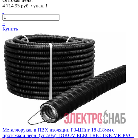
Оптовая цена:
4 714.95 руб. / упак.
!
-
+
Купить
Металлорукав в ПВХ изоляции Р3-ЦПнг 18 d18мм с
протяжкой черн. (уп.50м) TOKOV ELECTRIC TKE-MR-PVC-