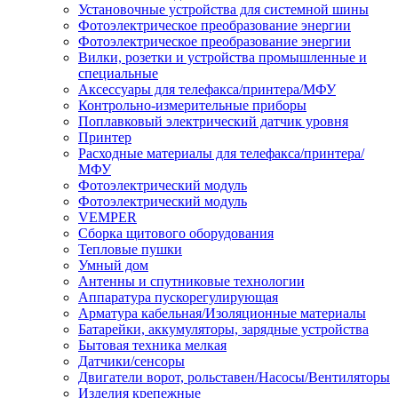
Установочные устройства для системной шины
Фотоэлектрическое преобразование энергии
Фотоэлектрическое преобразование энергии
Вилки, розетки и устройства промышленные и
специальные
Аксессуары для телефакса/принтера/МФУ
Контрольно-измерительные приборы
Поплавковый электрический датчик уровня
Принтер
Расходные материалы для телефакса/принтера/
МФУ
Фотоэлектрический модуль
Фотоэлектрический модуль
VEMPER
Сборка щитового оборудования
Тепловые пушки
Умный дом
Антенны и спутниковые технологии
Аппаратура пускорегулирующая
Арматура кабельная/Изоляционные материалы
Батарейки, аккумуляторы, зарядные устройства
Бытовая техника мелкая
Датчики/сенсоры
Двигатели ворот, рольставен/Насосы/Вентиляторы
Изделия крепежные