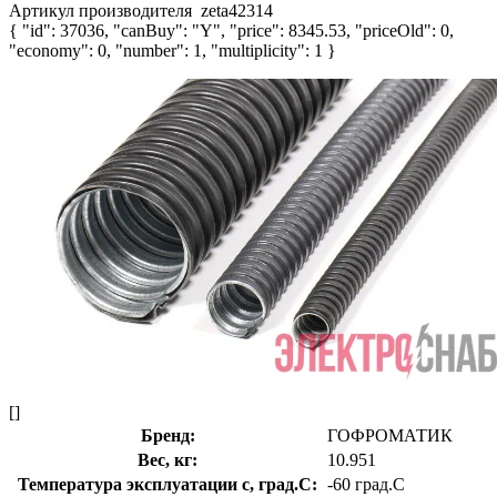
Артикул производителя
zeta42314
{ "id": 37036, "canBuy": "Y", "price": 8345.53, "priceOld": 0,
"economy": 0, "number": 1, "multiplicity": 1 }
[]
Бренд:
ГОФРОМАТИК
Вес, кг:
10.951
Температура эксплуатации с, град.C:
-60 град.C