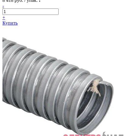
8 418 руб. / упак.
!
-
+
Купить