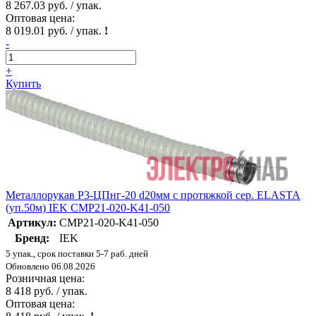
8 267.03 руб. / упак.
Оптовая цена:
8 019.01 руб. / упак.
!
-
+
Купить
Металлорукав Р3-ЦПнг-20 d20мм с протяжкой сер. ELASTA
(уп.50м) IEK CMP21-020-K41-050
Артикул:
CMP21-020-K41-050
Бренд:
IEK
5 упак., срок поставки 5-7 раб. дней
Обновлено 06.08.2026
Розничная цена:
8 418 руб. / упак.
Оптовая цена: