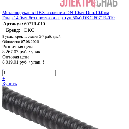
Металлорукав в ПВХ изоляции DN 10мм Dвн.10.0мм
Dнар.14.0мм без протяжки сер. (уп.50м) DKC 6071R-010
Артикул:
6071R-010
Бренд:
DKC
8 упак., срок поставки 5-7 раб. дней
Обновлено 07.08.2026
Розничная цена:
8 267.03 руб. / упак.
Оптовая цена:
8 019.01 руб. / упак.
!
-
+
Купить