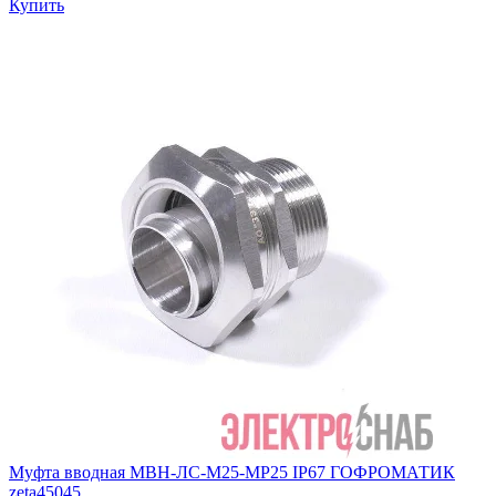
Купить
Муфта вводная МВН-ЛС-М25-МР25 IP67 ГОФРОМАТИК
zeta45045