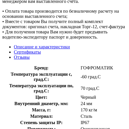
менеджером вам выставленного счёта.
• Оплата товара производится по безналичному расчету на
основании выставленного счета;
• Вместе с товаром Вы получите полный комплект
документов: оригинал счета, накладная Торг-12, счет-фактура
• Для получения товара Вам нужно будет предъявить
водителю-экспедитору паспорт и доверенность.
Описание и характеристики
Сертификаты
Отзывы
Бренд:
ГОФРОМАТИК
Температура эксплуатации с,
-60 град.C
град.C:
Температура эксплуатации по,
70 град.C
град.C:
Цвет:
Черный
Внутренний диаметр, мм:
24 мм
Масса, г:
170 кг/м
Материал:
Сталь
Степень защиты IP:
IP67
Поверхность:
Оцинкованная