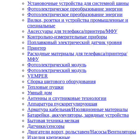
Установочные устройства для системной шины
Фотоэлектрическое преобразование энергии
Фотоэлектрическое преобразование энергии
Вилки, розетки и устройства промышленные и
специальные
Аксессуары для телефакса/принтера/МФУ
Контрольно-измерительные приборы
Поплавковый электрический датчик уровня
Принтер
Расходные материалы для телефакса/принтера/
МФУ
Фотоэлектрический модуль
Фотоэлектрический модуль
VEMPER
Сборка щитового оборудования
Тепловые пушки
Умный дом
Антенны и спутниковые технологии
Аппаратура пускорегулирующая
Арматура кабельная/Изоляционные материалы
Батарейки, аккумуляторы, зарядные устройства
Бытовая техника мелкая
Датчики/сенсоры
Двигатели ворот, рольставен/Насосы/Вентиляторы
Изделия крепежные