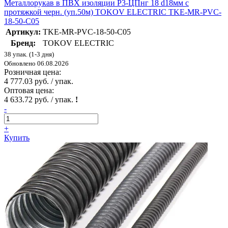
Металлорукав в ПВХ изоляции Р3-ЦПнг 18 d18мм с
протяжкой черн. (уп.50м) TOKOV ELECTRIC TKE-MR-PVC-
18-50-C05
Артикул:
TKE-MR-PVC-18-50-C05
Бренд:
TOKOV ELECTRIC
38 упак. (1-3 дня)
Обновлено 06.08.2026
Розничная цена:
4 777.03 руб. / упак.
Оптовая цена:
4 633.72 руб. / упак.
!
-
+
Купить