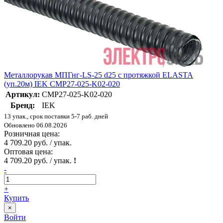
Металлорукав МПГнг-LS-25 d25 с протяжкой ELASTA
(уп.20м) IEK CMP27-025-K02-020
Артикул:
CMP27-025-K02-020
Бренд:
IEK
13 упак., срок поставки 5-7 раб. дней
Обновлено 06.08.2026
Розничная цена:
4 709.20 руб. / упак.
Оптовая цена:
4 709.20 руб. / упак.
!
-
+
Купить
×
Войти