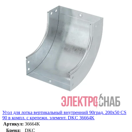
Угол для лотка вертикальный внутренний 90град. 200х50 CS
90 в компл. с крепежн. элемент. DKC 36664K
Артикул:
36664K
Бренд:
DKC