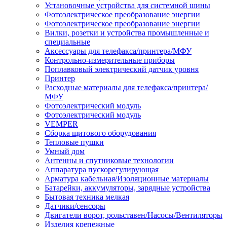
Установочные устройства для системной шины
Фотоэлектрическое преобразование энергии
Фотоэлектрическое преобразование энергии
Вилки, розетки и устройства промышленные и
специальные
Аксессуары для телефакса/принтера/МФУ
Контрольно-измерительные приборы
Поплавковый электрический датчик уровня
Принтер
Расходные материалы для телефакса/принтера/
МФУ
Фотоэлектрический модуль
Фотоэлектрический модуль
VEMPER
Сборка щитового оборудования
Тепловые пушки
Умный дом
Антенны и спутниковые технологии
Аппаратура пускорегулирующая
Арматура кабельная/Изоляционные материалы
Батарейки, аккумуляторы, зарядные устройства
Бытовая техника мелкая
Датчики/сенсоры
Двигатели ворот, рольставен/Насосы/Вентиляторы
Изделия крепежные