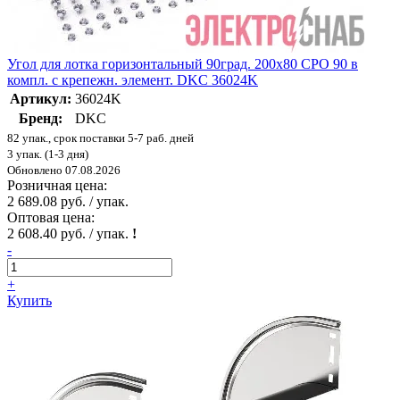
Угол для лотка горизонтальный 90град. 200х80 CPO 90 в
компл. с крепежн. элемент. DKC 36024K
Артикул:
36024K
Бренд:
DKC
82 упак., срок поставки 5-7 раб. дней
3 упак. (1-3 дня)
Обновлено 07.08.2026
Розничная цена:
2 689.08 руб. / упак.
Оптовая цена:
2 608.40 руб. / упак.
!
-
+
Купить