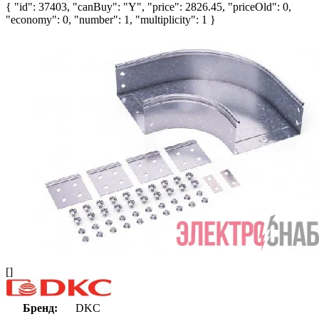
{ "id": 37403, "canBuy": "Y", "price": 2826.45, "priceOld": 0,
"economy": 0, "number": 1, "multiplicity": 1 }
[]
Бренд:
DKC