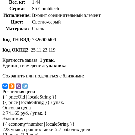
Вес, кг:
1.44
Серия:
S5 Combitech
Исполнение:
Входит соединительный элемент
Цвет:
Светло-серый
Материал:
Сталь
Код ТН ВЭД
: 7326909409
Код ОКПД2
: 25.11.23.119
Кратность заказа:
1 упак.
Единица измерения:
упаковка
Сохранить или поделиться с близкими:
Розничная цена
{{ priceOld | localeString }}
{{ price | localeString }}
/ упак.
Оптовая цена
2 741.65 руб. / упак.
!
Экономия
{{ economy*number | localeString }}
228 упак., срок поставки 5-7 рабочих дней
13 упак. (1-3 дня)