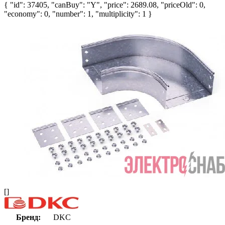
{ "id": 37405, "canBuy": "Y", "price": 2689.08, "priceOld": 0,
"economy": 0, "number": 1, "multiplicity": 1 }
[]
Бренд:
DKC