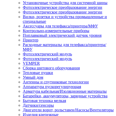
Установочные устройства для системной шины
Фотоэлектрическое преобразование энергии
Фотоэлектрическое преобразование энергии
Вилки, розетки и устройства промышленные и
специальные
Аксессуары для телефакса/принтера/МФУ
Контрольно-измерительные приборы
Поплавковый электрический датчик уровня
Принтер
Расходные материалы для телефакса/принтера/
МФУ
Фотоэлектрический модуль
Фотоэлектрический модуль
VEMPER
Сборка щитового оборудования
Тепловые пушки
Умный дом
Антенны и спутниковые технологии
Аппаратура пускорегулирующая
Арматура кабельная/Изоляционные материалы
Батарейки, аккумуляторы, зарядные устройства
Бытовая техника мелкая
Датчики/сенсоры
Двигатели ворот, рольставен/Насосы/Вентиляторы
Изделия крепежные