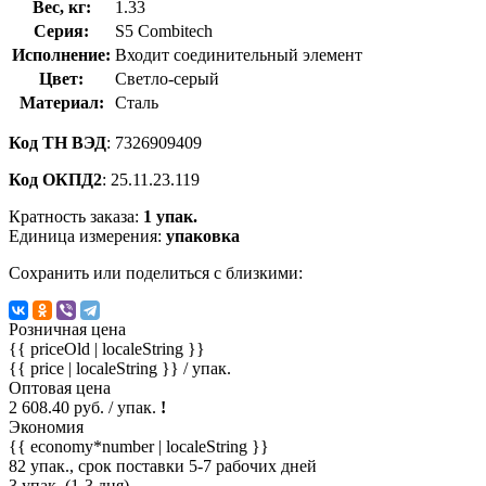
Вес, кг:
1.33
Серия:
S5 Combitech
Исполнение:
Входит соединительный элемент
Цвет:
Светло-серый
Материал:
Сталь
Код ТН ВЭД
: 7326909409
Код ОКПД2
: 25.11.23.119
Кратность заказа:
1 упак.
Единица измерения:
упаковка
Сохранить или поделиться с близкими:
Розничная цена
{{ priceOld | localeString }}
{{ price | localeString }}
/ упак.
Оптовая цена
2 608.40 руб. / упак.
!
Экономия
{{ economy*number | localeString }}
82 упак., срок поставки 5-7 рабочих дней
3 упак. (1-3 дня)