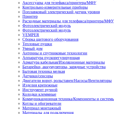
Аксессуары для телефакса/принтера/МФУ
Контрольно-измерительные приборы
Поплавковый электрический датчик уровня
Принтер
Расходные материалы для телефакса/принтера/МФУ
Фотоэлектрический модуль
Фотоэлектрический модуль
VEMPER
Сборка щитового оборудования
Тепловые пушки
Умный дом
Антенны и спутниковые технологии
Аппаратура пускорегулирующая
Арматура кабельная/Изоляционные материалы
Батарейки, аккумуляторы, зарядные устройства
Бытовая техника мелкая
Датчики/сенсоры
Двигатели ворот, рольставен/Насосы/Вентиляторы
Изделия крепежные
Инструмент ручной
Колодки клеммные
Коммуникационная техника/Компоненты и систем
Котлы и обогреватели
Материал монтажный
Материалы для подключения