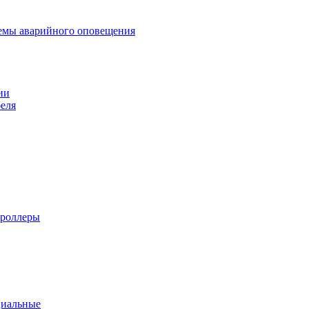
темы аварийного оповещения
ии
еля
троллеры
циальные