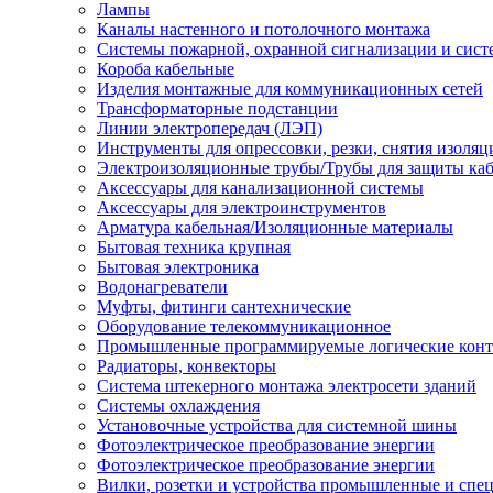
Лампы
Каналы настенного и потолочного монтажа
Системы пожарной, охранной сигнализации и сис
Короба кабельные
Изделия монтажные для коммуникационных сетей
Трансформаторные подстанции
Линии электропередач (ЛЭП)
Инструменты для опрессовки, резки, снятия изоляц
Электроизоляционные трубы/Трубы для защиты каб
Аксессуары для канализационной системы
Аксессуары для электроинструментов
Арматура кабельная/Изоляционные материалы
Бытовая техника крупная
Бытовая электроника
Водонагреватели
Муфты, фитинги сантехнические
Оборудование телекоммуникационное
Промышленные программируемые логические кон
Радиаторы, конвекторы
Система штекерного монтажа электросети зданий
Системы охлаждения
Установочные устройства для системной шины
Фотоэлектрическое преобразование энергии
Фотоэлектрическое преобразование энергии
Вилки, розетки и устройства промышленные и спе