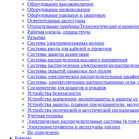
Оборудование высоковольтное
Оборудование низковольтное
Оборудование паяльное и сварочное
Осветительные аксессуары
Отопительные приборы/Технологические и инжене
Рабочая одежда, охрана труда
Разъемы
Система электромонтажных колонн
Системы ввода для кабелей и проводов
Системы защиты шланговые
Системы распределения высокого напряжения
Системы распределения электроэнергии/распредел
Системы скрытой проводки под полом
Системы электрических распределительных шкафо
Системы, препятствующие распространению огня, 
Соединители для шлангов и рукавов
Устройства безопасности
Устройства заземления, молниезащиты и защиты о
Устройства защиты, плавкие предохранители, моду
Устройства оптической и акустической сигнализац
Учетная техника
Электрические распределительные системы (в том 
Электроинструменты и аксессуары для них
Не определено
Бренды