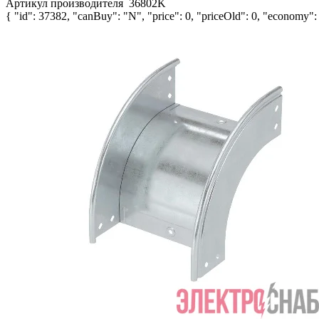
Артикул производителя
36802K
{ "id": 37382, "canBuy": "N", "price": 0, "priceOld": 0, "economy": 0