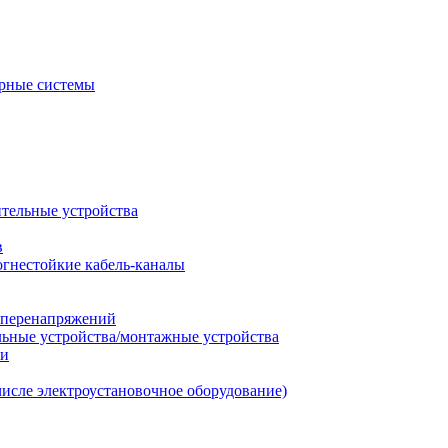
рные системы
ительные устройства
в
огнестойкие кабель-каналы
т перенапряжений
льные устройства/монтажные устройства
ии
числе электроустановочное оборудование)