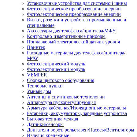
Установочные устройства для системной шины
Фотоэлектрическое преобразование энергии
Фотоэлектрическое преобразование энергии
Вилки, розетки и устройства промышленные и
специальные
Аксессуары для телефакса/принтера/МФУ
Контрольно-измерительные приборы
Поплавковый электрический датчик уровня
Принтер
Расходные материалы для телефакса/принтера/
МФУ
Фотоэлектрический модуль
Фотоэлектрический модуль
VEMPER
Сборка щитового оборудования
Тепловые пушки
Умный дом
Антенны и спутниковые технологии
Аппаратура пускорегулирующая
Арматура кабельная/Изоляционные материалы
Батарейки, аккумуляторы, зарядные устройства
Бытовая техника мелкая
Датчики/сенсоры
Двигатели ворот, рольставен/Насосы/Вентиляторы
Изделия крепежные