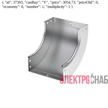
{ "id": 37393, "canBuy": "Y", "price": 3054.73, "priceOld": 0,
"economy": 0, "number": 1, "multiplicity": 1 }