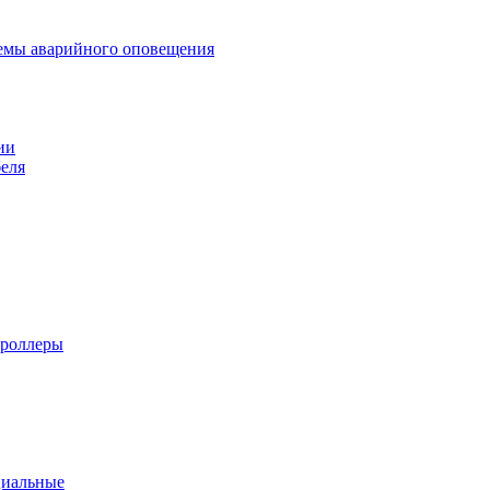
темы аварийного оповещения
ии
еля
троллеры
циальные