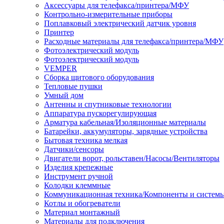
Аксессуары для телефакса/принтера/МФУ
Контрольно-измерительные приборы
Поплавковый электрический датчик уровня
Принтер
Расходные материалы для телефакса/принтера/МФУ
Фотоэлектрический модуль
Фотоэлектрический модуль
VEMPER
Сборка щитового оборудования
Тепловые пушки
Умный дом
Антенны и спутниковые технологии
Аппаратура пускорегулирующая
Арматура кабельная/Изоляционные материалы
Батарейки, аккумуляторы, зарядные устройства
Бытовая техника мелкая
Датчики/сенсоры
Двигатели ворот, рольставен/Насосы/Вентиляторы
Изделия крепежные
Инструмент ручной
Колодки клеммные
Коммуникационная техника/Компоненты и систем
Котлы и обогреватели
Материал монтажный
Материалы для подключения