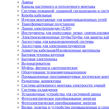
Лампы
Каналы настенного и потолочного монтажа
Системы пожарной, охранной сигнализации и сис
Короба кабельные
Изделия монтажные для коммуникационных сетей
Трансформаторные подстанции
Линии электропередач (ЛЭП)
Инструменты для опрессовки, резки, снятия изоляц
Электроизоляционные трубы/Трубы для защиты каб
Аксессуары для канализационной системы
Аксессуары для электроинструментов
Арматура кабельная/Изоляционные материалы
Бытовая техника крупная
Бытовая электроника
Водонагреватели
Муфты, фитинги сантехнические
Оборудование телекоммуникационное
Промышленные программируемые логические кон
Радиаторы, конвекторы
Система штекерного монтажа электросети зданий
Системы охлаждения
Установочные устройства для системной шины
Фотоэлектрическое преобразование энергии
Фотоэлектрическое преобразование энергии
Вилки, розетки и устройства промышленные и спе