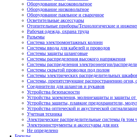
Оборудование высоковольтное
Оборудование низковольтное
Оборудование паяльное и сварочное
Осветительные аксессуары
Отопительные приборы/Технологические и инжене
Рабочая одежда, охрана труда
Разъемы
Система электромонтажных колонн
Системы ввода для кабелей и проводов
Системы защиты шланговые
Системы распределения высокого напряжения
Системы распределения электроэнергии/распредел
Системы скрытой проводки под полом
Системы электрических распределительных шкафо
Системы, препятствующие распространению огня, 
Соединители для шлангов и рукавов
Устройства безопасности
Устройства заземления, молниезащиты и защиты о
Устройства защиты, плавкие предохранители, моду
Устройства оптической и акустической сигнализац
Учетная техника
Электрические распределительные системы (в том 
Электроинструменты и аксессуары для них
Не определено
Бренды