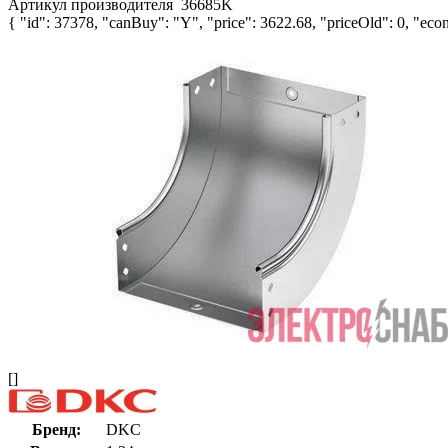
Артикул производителя
36685K
{ "id": 37378, "canBuy": "Y", "price": 3622.68, "priceOld": 0, "econ
[]
Бренд:
DKC