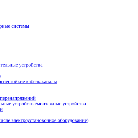
рные системы
ительные устройства
в
огнестойкие кабель-каналы
т перенапряжений
льные устройства/монтажные устройства
ии
числе электроустановочное оборудование)