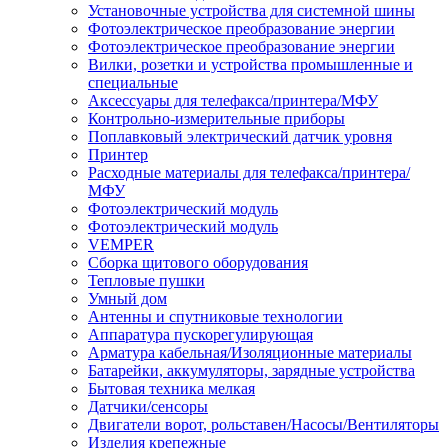
Установочные устройства для системной шины
Фотоэлектрическое преобразование энергии
Фотоэлектрическое преобразование энергии
Вилки, розетки и устройства промышленные и
специальные
Аксессуары для телефакса/принтера/МФУ
Контрольно-измерительные приборы
Поплавковый электрический датчик уровня
Принтер
Расходные материалы для телефакса/принтера/
МФУ
Фотоэлектрический модуль
Фотоэлектрический модуль
VEMPER
Сборка щитового оборудования
Тепловые пушки
Умный дом
Антенны и спутниковые технологии
Аппаратура пускорегулирующая
Арматура кабельная/Изоляционные материалы
Батарейки, аккумуляторы, зарядные устройства
Бытовая техника мелкая
Датчики/сенсоры
Двигатели ворот, рольставен/Насосы/Вентиляторы
Изделия крепежные