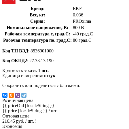
Бренд:
EKF
Вес, кг:
0.036
Серия:
PROxima
Номинальное напряжение, В:
800 В
Рабочая температура с, град.C:
-40 град.C
Рабочая температура по, град.C:
80 град.C
Код ТН ВЭД
: 8536901000
Код ОКПД2
: 27.33.13.190
Кратность заказа:
1 шт.
Единица измерения:
штук
Сохранить или поделиться с близкими:
Розничная цена
{{ priceOld | localeString }}
{{ price | localeString }}
/ шт.
Оптовая цена
216.45 руб. / шт.
!
Экономия