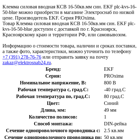
Клемма силовая вводная КСВ 16-50кв.мм син. EKF plc-kvs-16-
50-blue можно приобрести в магазине Электроснаб по низкой
цене. Производитель EKF. Серия PROxima.
Товар Клемма силовая вводная КСВ 16-50кв.мм син. EKF plc-
kvs-16-50-blue доступен с доставкой по г. Красноярск,
Красноярскому краю и территории РФ, или самовывозом.
Информацию о стоимости товара, наличии и сроках поставки,
а также фото, характеристики, можно уточнить по телефону
+7 (391) 278-76-76
или отправить заявку на почту
zakaz@elektrosnab24.ru
.
Бренд:
EKF
Серия:
PROxima
Номинальное напряжение, В:
800 В
Рабочая температура с, град.C:
-40 град.C
Рабочая температура по, град.C:
80 град.C
Цвет:
Синий
Длина, мм:
49 мм
Количество полюсов:
1
Способ монтажа:
DIN-рейка
Сечение однопроволочного проводника с:
2.5 кв.мм
Сечение однопроволочного проводника по:
50 кв.мм