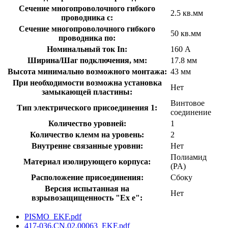
Сечение многопроволочного гибкого
2.5 кв.мм
проводника с:
Сечение многопроволочного гибкого
50 кв.мм
проводника по:
Номинальный ток In:
160 А
Ширина/Шаг подключения, мм:
17.8 мм
Высота минимально возможного монтажа:
43 мм
При необходимости возможна установка
Нет
замыкающей пластины:
Винтовое
Тип электрического присоединения 1:
соединение
Количество уровней:
1
Количество клемм на уровень:
2
Внутренне связанные уровни:
Нет
Полиамид
Материал изолирующего корпуса:
(PA)
Расположение присоединения:
Сбоку
Версия испытанная на
Нет
взрывозащищенность "Ex е":
PISMO_EKF.pdf
417-036.CN.02.00063_EKF.pdf