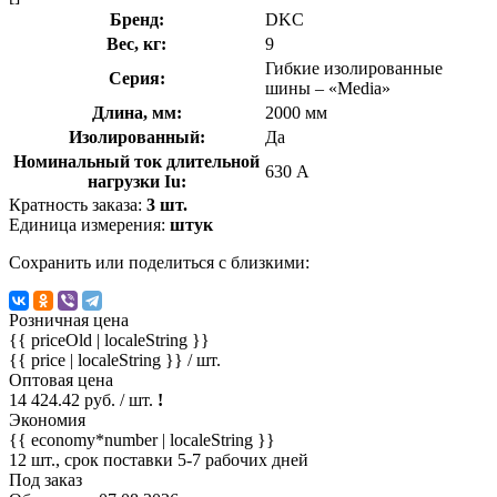
Бренд:
DKC
Вес, кг:
9
Гибкие изолированные
Серия:
шины – «Media»
Длина, мм:
2000 мм
Изолированный:
Да
Номинальный ток длительной
630 А
нагрузки Iu:
Кратность заказа:
3 шт.
Единица измерения:
штук
Сохранить или поделиться с близкими:
Розничная цена
{{ priceOld | localeString }}
{{ price | localeString }}
/ шт.
Оптовая цена
14 424.42 руб. / шт.
!
Экономия
{{ economy*number | localeString }}
12 шт., срок поставки 5-7 рабочих дней
Под заказ