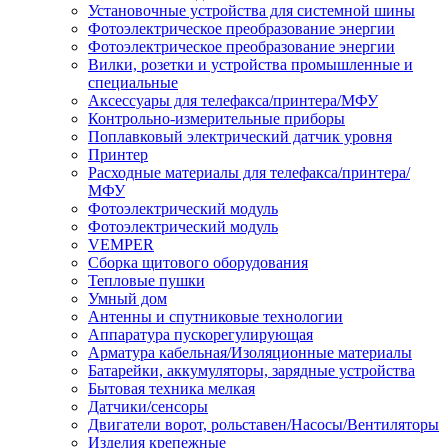
Установочные устройства для системной шины
Фотоэлектрическое преобразование энергии
Фотоэлектрическое преобразование энергии
Вилки, розетки и устройства промышленные и
специальные
Аксессуары для телефакса/принтера/МФУ
Контрольно-измерительные приборы
Поплавковый электрический датчик уровня
Принтер
Расходные материалы для телефакса/принтера/
МФУ
Фотоэлектрический модуль
Фотоэлектрический модуль
VEMPER
Сборка щитового оборудования
Тепловые пушки
Умный дом
Антенны и спутниковые технологии
Аппаратура пускорегулирующая
Арматура кабельная/Изоляционные материалы
Батарейки, аккумуляторы, зарядные устройства
Бытовая техника мелкая
Датчики/сенсоры
Двигатели ворот, рольставен/Насосы/Вентиляторы
Изделия крепежные