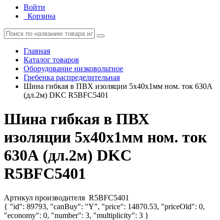
Войти
Корзина
Главная
Каталог товаров
Оборудование низковольтное
Гребенка распределительная
Шина гибкая в ПВХ изоляции 5х40х1мм ном. ток 630А
(дл.2м) DKC R5BFC5401
Шина гибкая в ПВХ
изоляции 5х40х1мм ном. ток
630А (дл.2м) DKC
R5BFC5401
Артикул производителя
R5BFC5401
{ "id": 89793, "canBuy": "Y", "price": 14870.53, "priceOld": 0,
"economy": 0, "number": 3, "multiplicity": 3 }