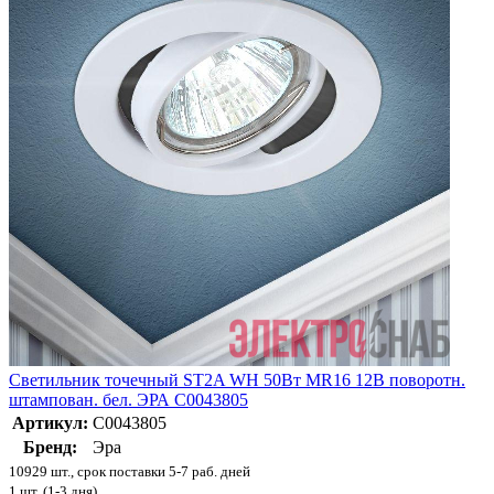
Светильник точечный ST2A WH 50Вт MR16 12В поворотн.
штампован. бел. ЭРА C0043805
Артикул:
C0043805
Бренд:
Эра
10929 шт., срок поставки 5-7 раб. дней
1 шт. (1-3 дня)