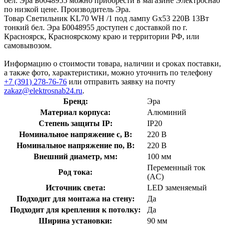
бел. Эра Б0048955 можно приобрести в магазине Электроснаб
по низкой цене. Производитель Эра.
Товар Светильник KL70 WH /1 под лампу Gx53 220В 13Вт
тонкий бел. Эра Б0048955 доступен с доставкой по г.
Красноярск, Красноярскому краю и территории РФ, или
самовывозом.
Информацию о стоимости товара, наличии и сроках поставки,
а также фото, характеристики, можно уточнить по телефону
+7 (391) 278-76-76
или отправить заявку на почту
zakaz@elektrosnab24.ru
.
Бренд:
Эра
Материал корпуса:
Алюминий
Степень защиты IP:
IP20
Номинальное напряжение с, В:
220 В
Номинальное напряжение по, В:
220 В
Внешний диаметр, мм:
100 мм
Переменный ток
Род тока:
(AC)
Источник света:
LED заменяемый
Подходит для монтажа на стену:
Да
Подходит для крепления к потолку:
Да
Ширина установки:
90 мм