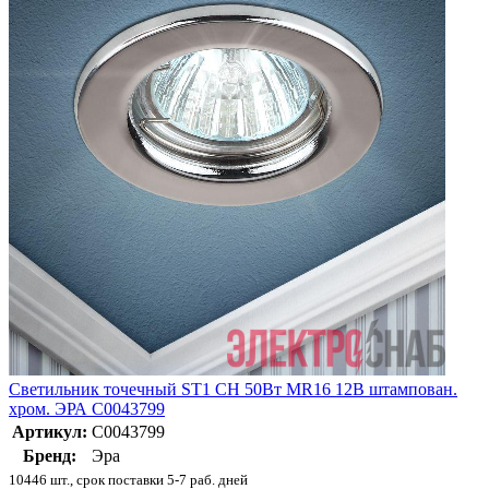
Светильник точечный ST1 CH 50Вт MR16 12В штампован.
хром. ЭРА C0043799
Артикул:
C0043799
Бренд:
Эра
10446 шт., срок поставки 5-7 раб. дней