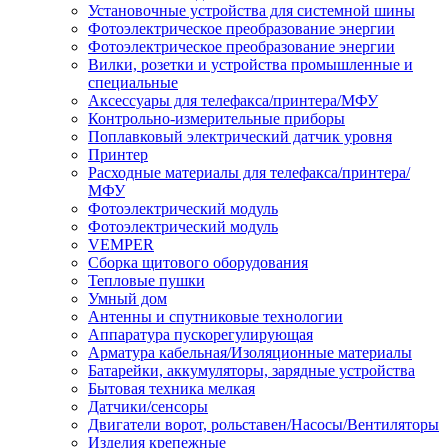
Установочные устройства для системной шины
Фотоэлектрическое преобразование энергии
Фотоэлектрическое преобразование энергии
Вилки, розетки и устройства промышленные и
специальные
Аксессуары для телефакса/принтера/МФУ
Контрольно-измерительные приборы
Поплавковый электрический датчик уровня
Принтер
Расходные материалы для телефакса/принтера/
МФУ
Фотоэлектрический модуль
Фотоэлектрический модуль
VEMPER
Сборка щитового оборудования
Тепловые пушки
Умный дом
Антенны и спутниковые технологии
Аппаратура пускорегулирующая
Арматура кабельная/Изоляционные материалы
Батарейки, аккумуляторы, зарядные устройства
Бытовая техника мелкая
Датчики/сенсоры
Двигатели ворот, рольставен/Насосы/Вентиляторы
Изделия крепежные