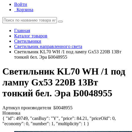
Войти
Корзина
Главная
Каталог товаров
Светильники
Светильник направленного света
Светильник KL70 WH /1 под лампу Gx53 220В 13Вт
тонкий бел. Эра Б0048955
Светильник KL70 WH /1 под
лампу Gx53 220В 13Вт
тонкий бел. Эра Б0048955
Артикул производителя
Б0048955
Новинка
{ "id": 49749, "canBuy": "Y", "price": 84.21, "priceOld": 0,
"economy": 0, "number": 1, "multiplicity": 1 }