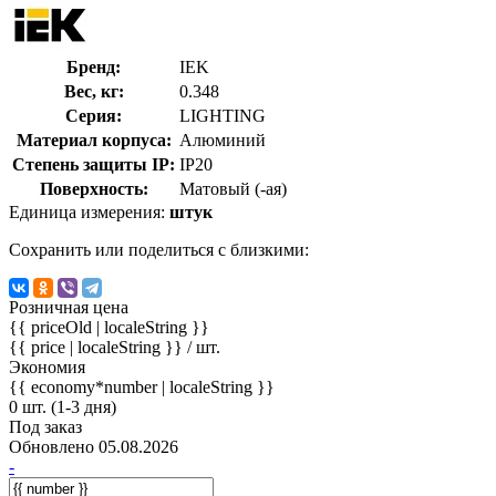
Бренд:
IEK
Вес, кг:
0.348
Серия:
LIGHTING
Материал корпуса:
Алюминий
Степень защиты IP:
IP20
Поверхность:
Матовый (-ая)
Единица измерения:
штук
Сохранить или поделиться с близкими:
Розничная цена
{{ priceOld | localeString }}
{{ price | localeString }}
/ шт.
Экономия
{{ economy*number | localeString }}
0 шт. (1-3 дня)
Под заказ
Обновлено 05.08.2026
-