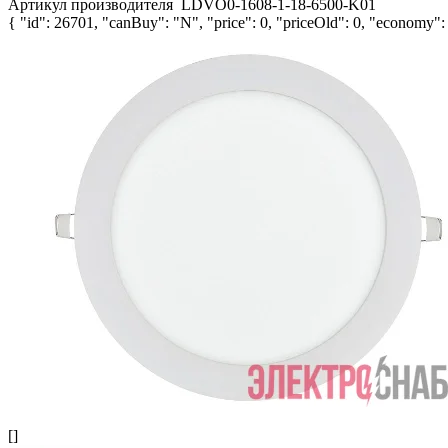
Артикул производителя
LDVO0-1608-1-18-6500-K01
{ "id": 26701, "canBuy": "N", "price": 0, "priceOld": 0, "economy": 0
[]