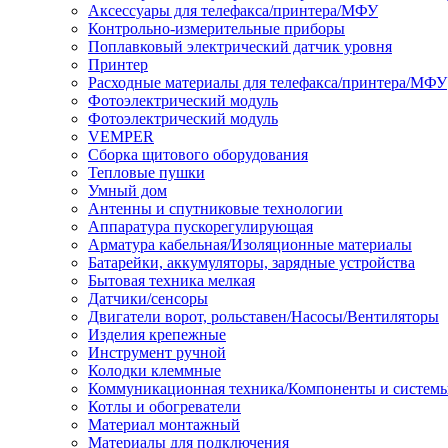
Аксессуары для телефакса/принтера/МФУ
Контрольно-измерительные приборы
Поплавковый электрический датчик уровня
Принтер
Расходные материалы для телефакса/принтера/МФУ
Фотоэлектрический модуль
Фотоэлектрический модуль
VEMPER
Сборка щитового оборудования
Тепловые пушки
Умный дом
Антенны и спутниковые технологии
Аппаратура пускорегулирующая
Арматура кабельная/Изоляционные материалы
Батарейки, аккумуляторы, зарядные устройства
Бытовая техника мелкая
Датчики/сенсоры
Двигатели ворот, рольставен/Насосы/Вентиляторы
Изделия крепежные
Инструмент ручной
Колодки клеммные
Коммуникационная техника/Компоненты и систем
Котлы и обогреватели
Материал монтажный
Материалы для подключения