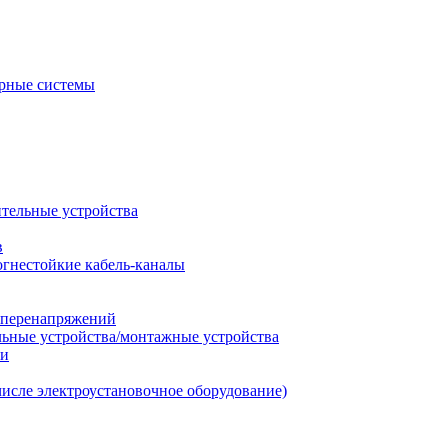
рные системы
ительные устройства
в
огнестойкие кабель-каналы
т перенапряжений
льные устройства/монтажные устройства
ии
числе электроустановочное оборудование)