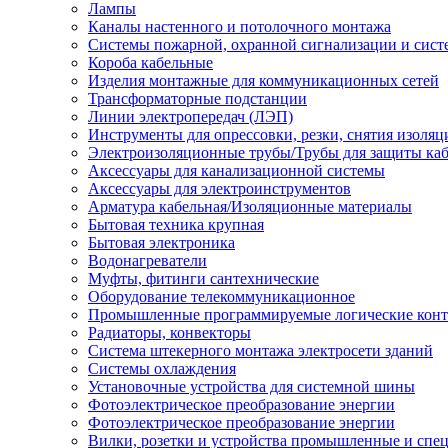
Лампы
Каналы настенного и потолочного монтажа
Системы пожарной, охранной сигнализации и сис
Короба кабельные
Изделия монтажные для коммуникационных сетей
Трансформаторные подстанции
Линии электропередач (ЛЭП)
Инструменты для опрессовки, резки, снятия изоляц
Электроизоляционные трубы/Трубы для защиты каб
Аксессуары для канализационной системы
Аксессуары для электроинструментов
Арматура кабельная/Изоляционные материалы
Бытовая техника крупная
Бытовая электроника
Водонагреватели
Муфты, фитинги сантехнические
Оборудование телекоммуникационное
Промышленные программируемые логические кон
Радиаторы, конвекторы
Система штекерного монтажа электросети зданий
Системы охлаждения
Установочные устройства для системной шины
Фотоэлектрическое преобразование энергии
Фотоэлектрическое преобразование энергии
Вилки, розетки и устройства промышленные и спе