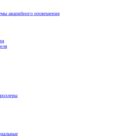
темы аварийного оповещения
ии
еля
троллеры
циальные