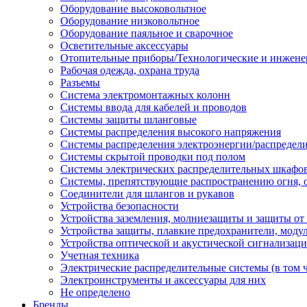
Оборудование высоковольтное
Оборудование низковольтное
Оборудование паяльное и сварочное
Осветительные аксессуары
Отопительные приборы/Технологические и инжене
Рабочая одежда, охрана труда
Разъемы
Система электромонтажных колонн
Системы ввода для кабелей и проводов
Системы защиты шланговые
Системы распределения высокого напряжения
Системы распределения электроэнергии/распредел
Системы скрытой проводки под полом
Системы электрических распределительных шкафо
Системы, препятствующие распространению огня, 
Соединители для шлангов и рукавов
Устройства безопасности
Устройства заземления, молниезащиты и защиты о
Устройства защиты, плавкие предохранители, моду
Устройства оптической и акустической сигнализац
Учетная техника
Электрические распределительные системы (в том 
Электроинструменты и аксессуары для них
Не определено
Бренды