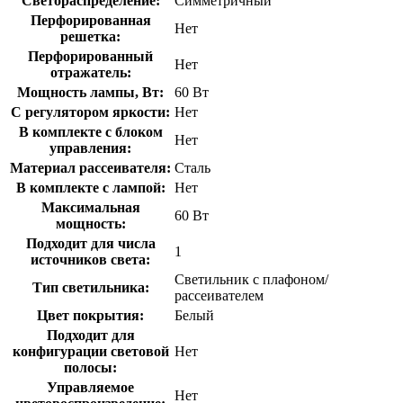
Светораспределение:
Симметричный
Перфорированная
Нет
решетка:
Перфорированный
Нет
отражатель:
Мощность лампы, Вт:
60 Вт
С регулятором яркости:
Нет
В комплекте с блоком
Нет
управления:
Материал рассеивателя:
Сталь
В комплекте с лампой:
Нет
Максимальная
60 Вт
мощность:
Подходит для числа
1
источников света:
Светильник с плафоном/
Тип светильника:
рассеивателем
Цвет покрытия:
Белый
Подходит для
конфигурации световой
Нет
полосы:
Управляемое
Нет