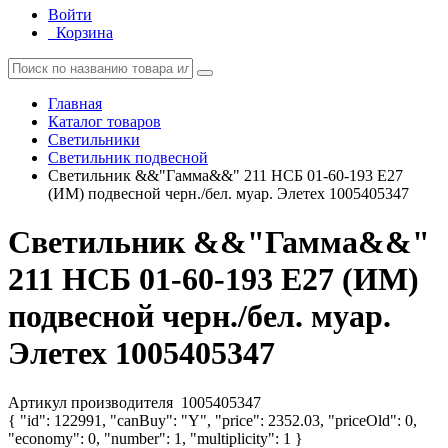
Войти
Корзина
Главная
Каталог товаров
Светильники
Светильник подвесной
Светильник &&"Гамма&&" 211 НСБ 01-60-193 E27
(ИМ) подвесной черн./бел. муар. Элетех 1005405347
Светильник &&"Гамма&&"
211 НСБ 01-60-193 E27 (ИМ)
подвесной черн./бел. муар.
Элетех 1005405347
Артикул производителя
1005405347
{ "id": 122991, "canBuy": "Y", "price": 2352.03, "priceOld": 0,
"economy": 0, "number": 1, "multiplicity": 1 }