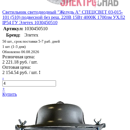
Светильник светодиодный "Желудь А" СПЕЦСВЕТ 03-015-
101 (510) подвесной без реш. 220В 15Вт 4000К 1700лм УХЛ2
IP54 ГУ Элетех 1030450510
Артикул:
1030450510
Бренд:
Элетех
56 шт., срок поставки 5-7 раб. дней
1 шт. (1-3 дня)
Обновлено 06.08.2026
Розничная цена:
2 221.18 руб. / шт.
Оптовая цена:
2 154.54 руб. / шт.
!
-
+
Купить