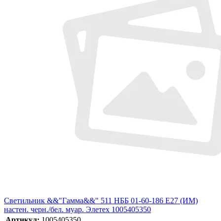
Светильник &&"Гамма&&" 511 НББ 01-60-186 E27 (ИМ)
настен. черн./бел. муар. Элетех 1005405350
Артикул:
1005405350