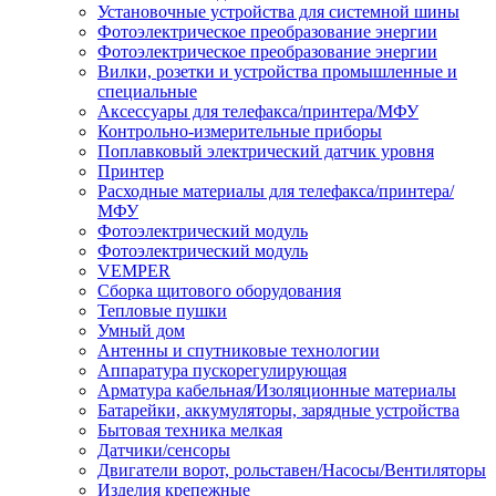
Установочные устройства для системной шины
Фотоэлектрическое преобразование энергии
Фотоэлектрическое преобразование энергии
Вилки, розетки и устройства промышленные и
специальные
Аксессуары для телефакса/принтера/МФУ
Контрольно-измерительные приборы
Поплавковый электрический датчик уровня
Принтер
Расходные материалы для телефакса/принтера/
МФУ
Фотоэлектрический модуль
Фотоэлектрический модуль
VEMPER
Сборка щитового оборудования
Тепловые пушки
Умный дом
Антенны и спутниковые технологии
Аппаратура пускорегулирующая
Арматура кабельная/Изоляционные материалы
Батарейки, аккумуляторы, зарядные устройства
Бытовая техника мелкая
Датчики/сенсоры
Двигатели ворот, рольставен/Насосы/Вентиляторы
Изделия крепежные