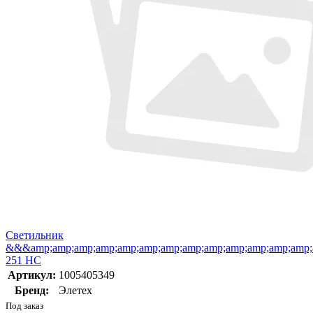
Светильник
&&&amp;amp;amp;amp;amp;amp;amp;amp;amp;amp;amp;amp;amp;a
251 НС
Артикул:
1005405349
Бренд:
Элетех
Под заказ