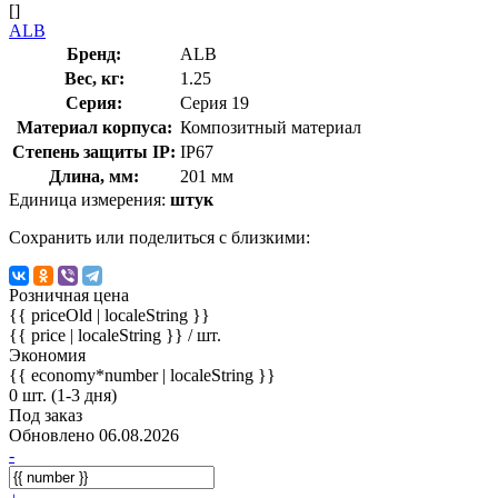
[]
ALB
Бренд:
ALB
Вес, кг:
1.25
Серия:
Серия 19
Материал корпуса:
Композитный материал
Степень защиты IP:
IP67
Длина, мм:
201 мм
Единица измерения:
штук
Сохранить или поделиться с близкими:
Розничная цена
{{ priceOld | localeString }}
{{ price | localeString }}
/ шт.
Экономия
{{ economy*number | localeString }}
0 шт. (1-3 дня)
Под заказ
Обновлено 06.08.2026
-