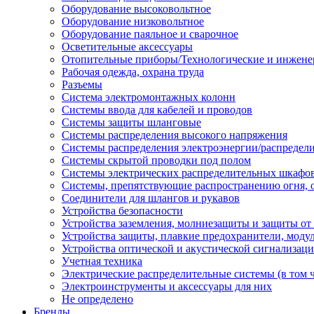
Оборудование высоковольтное
Оборудование низковольтное
Оборудование паяльное и сварочное
Осветительные аксессуары
Отопительные приборы/Технологические и инжене
Рабочая одежда, охрана труда
Разъемы
Система электромонтажных колонн
Системы ввода для кабелей и проводов
Системы защиты шланговые
Системы распределения высокого напряжения
Системы распределения электроэнергии/распредел
Системы скрытой проводки под полом
Системы электрических распределительных шкафо
Системы, препятствующие распространению огня, 
Соединители для шлангов и рукавов
Устройства безопасности
Устройства заземления, молниезащиты и защиты о
Устройства защиты, плавкие предохранители, моду
Устройства оптической и акустической сигнализац
Учетная техника
Электрические распределительные системы (в том 
Электроинструменты и аксессуары для них
Не определено
Бренды