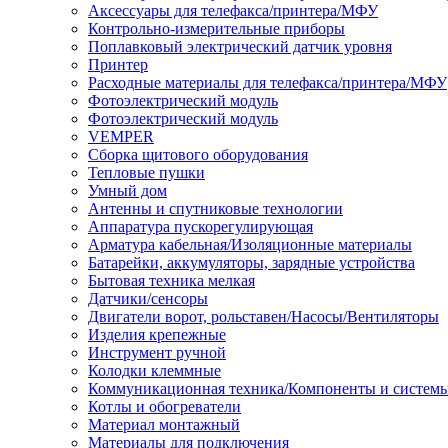
Аксессуары для телефакса/принтера/МФУ
Контрольно-измерительные приборы
Поплавковый электрический датчик уровня
Принтер
Расходные материалы для телефакса/принтера/МФУ
Фотоэлектрический модуль
Фотоэлектрический модуль
VEMPER
Сборка щитового оборудования
Тепловые пушки
Умный дом
Антенны и спутниковые технологии
Аппаратура пускорегулирующая
Арматура кабельная/Изоляционные материалы
Батарейки, аккумуляторы, зарядные устройства
Бытовая техника мелкая
Датчики/сенсоры
Двигатели ворот, рольставен/Насосы/Вентиляторы
Изделия крепежные
Инструмент ручной
Колодки клеммные
Коммуникационная техника/Компоненты и систем
Котлы и обогреватели
Материал монтажный
Материалы для подключения