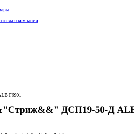
вары
тзывы о компании
ALB F6901
&&"Стриж&&" ДСП19-50-Д ALB