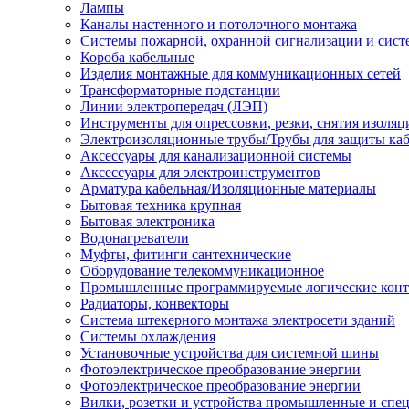
Лампы
Каналы настенного и потолочного монтажа
Системы пожарной, охранной сигнализации и сис
Короба кабельные
Изделия монтажные для коммуникационных сетей
Трансформаторные подстанции
Линии электропередач (ЛЭП)
Инструменты для опрессовки, резки, снятия изоляц
Электроизоляционные трубы/Трубы для защиты каб
Аксессуары для канализационной системы
Аксессуары для электроинструментов
Арматура кабельная/Изоляционные материалы
Бытовая техника крупная
Бытовая электроника
Водонагреватели
Муфты, фитинги сантехнические
Оборудование телекоммуникационное
Промышленные программируемые логические кон
Радиаторы, конвекторы
Система штекерного монтажа электросети зданий
Системы охлаждения
Установочные устройства для системной шины
Фотоэлектрическое преобразование энергии
Фотоэлектрическое преобразование энергии
Вилки, розетки и устройства промышленные и спе