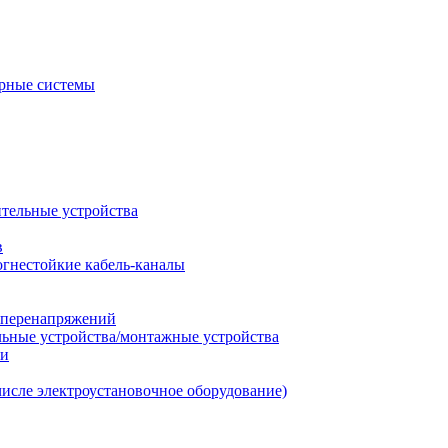
рные системы
ительные устройства
в
огнестойкие кабель-каналы
т перенапряжений
льные устройства/монтажные устройства
ии
числе электроустановочное оборудование)