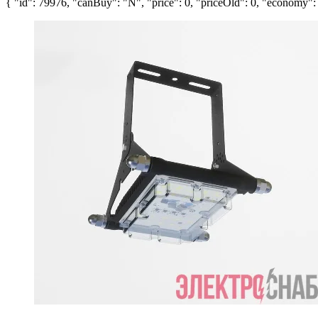
{ "id": 79976, "canBuy": "N", "price": 0, "priceOld": 0, "economy": 0