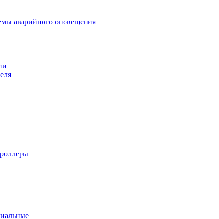
темы аварийного оповещения
ии
еля
троллеры
циальные