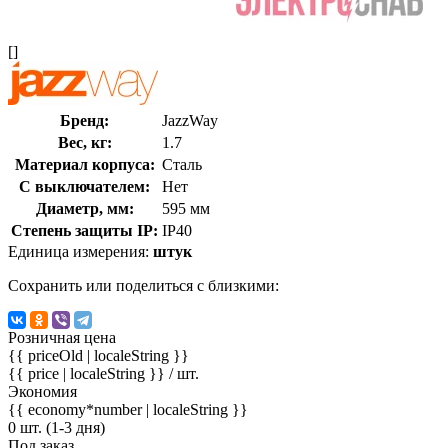
[]
Бренд:
JazzWay
Вес, кг:
1.7
Материал корпуса:
Сталь
С выключателем:
Нет
Диаметр, мм:
595 мм
Степень защиты IP:
IP40
Единица измерения:
штук
Сохранить или поделиться с близкими:
Розничная цена
{{ priceOld | localeString }}
{{ price | localeString }}
/ шт.
Экономия
{{ economy*number | localeString }}
0 шт. (1-3 дня)
Под заказ