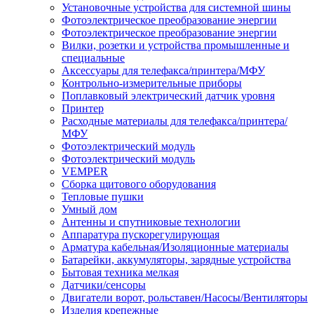
Установочные устройства для системной шины
Фотоэлектрическое преобразование энергии
Фотоэлектрическое преобразование энергии
Вилки, розетки и устройства промышленные и
специальные
Аксессуары для телефакса/принтера/МФУ
Контрольно-измерительные приборы
Поплавковый электрический датчик уровня
Принтер
Расходные материалы для телефакса/принтера/
МФУ
Фотоэлектрический модуль
Фотоэлектрический модуль
VEMPER
Сборка щитового оборудования
Тепловые пушки
Умный дом
Антенны и спутниковые технологии
Аппаратура пускорегулирующая
Арматура кабельная/Изоляционные материалы
Батарейки, аккумуляторы, зарядные устройства
Бытовая техника мелкая
Датчики/сенсоры
Двигатели ворот, рольставен/Насосы/Вентиляторы
Изделия крепежные