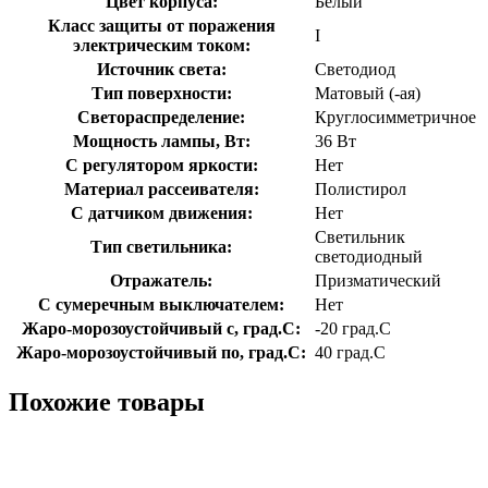
Цвет корпуса:
Белый
Класс защиты от поражения
I
электрическим током:
Источник света:
Светодиод
Тип поверхности:
Матовый (-ая)
Светораспределение:
Круглосимметричное
Мощность лампы, Вт:
36 Вт
С регулятором яркости:
Нет
Материал рассеивателя:
Полистирол
С датчиком движения:
Нет
Светильник
Тип светильника:
светодиодный
Отражатель:
Призматический
С сумеречным выключателем:
Нет
Жаро-морозоустойчивый с, град.C:
-20 град.C
Жаро-морозоустойчивый по, град.C:
40 град.C
Похожие товары