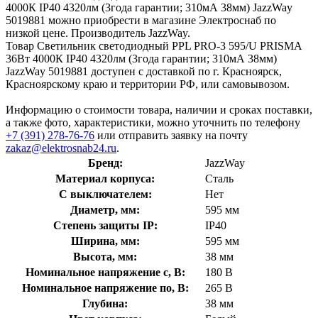
4000К IP40 4320лм (3года гарантии; 310мА 38мм) JazzWay
5019881 можно приобрести в магазине Электроснаб по
низкой цене. Производитель JazzWay.
Товар Светильник светодиодный PPL PRO-3 595/U PRISMA
36Вт 4000К IP40 4320лм (3года гарантии; 310мА 38мм)
JazzWay 5019881 доступен с доставкой по г. Красноярск,
Красноярскому краю и территории РФ, или самовывозом.
Информацию о стоимости товара, наличии и сроках поставки,
а также фото, характеристики, можно уточнить по телефону
+7 (391) 278-76-76
или отправить заявку на почту
zakaz@elektrosnab24.ru
.
Бренд:
JazzWay
Материал корпуса:
Сталь
С выключателем:
Нет
Диаметр, мм:
595 мм
Степень защиты IP:
IP40
Ширина, мм:
595 мм
Высота, мм:
38 мм
Номинальное напряжение с, В:
180 В
Номинальное напряжение по, В:
265 В
Глубина:
38 мм