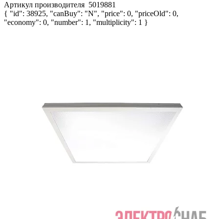
Артикул производителя
5019881
{ "id": 38925, "canBuy": "N", "price": 0, "priceOld": 0,
"economy": 0, "number": 1, "multiplicity": 1 }