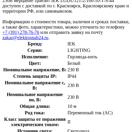
230В мерцание транзит IEK LGDU121-2-100-10-T-S-44
доступен с доставкой по г. Красноярск, Красноярскому краю и
территории РФ, или самовывозом.
Информацию о стоимости товара, наличии и сроках поставки,
а также фото, характеристики, можно уточнить по телефону
+7 (391) 278-76-76
или отправить заявку на почту
zakaz@elektrosnab24.ru
.
Бренд:
IEK
Серия:
LIGHTING
Исполнение:
Гирлянда-нить
Цвет:
Белый
Номинальное напряжение, В:
230 В
Степень защиты IP:
IP44
Номинальное напряжение с,
230 В
В:
Номинальное напряжение
230 В
по, В:
Общая длина:
10 м
Род тока:
Переменный ток (AC)
Класс защиты от поражения
II
электрическим током:
Источник света:
Светодиод