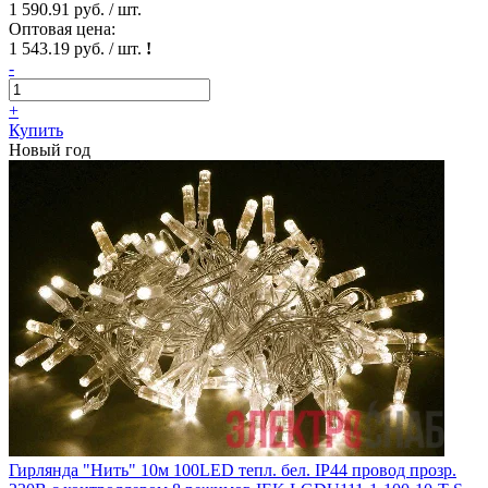
1 590.91 руб. / шт.
Оптовая цена:
1 543.19 руб. / шт.
!
-
+
Купить
Новый год
Гирлянда "Нить" 10м 100LED тепл. бел. IP44 провод прозр.