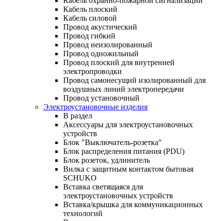
Кабель охранно-пожарной сигнализации
Кабель плоский
Кабель силовой
Провод акустический
Провод гибкий
Провод неизолированный
Провод одножильный
Провод плоский для внутренней
электропроводки
Провод самонесущий изолированный для
воздушных линий электропередачи
Провод установочный
Электроустановочные изделия
В раздел
Аксессуары для электроустановочных
устройств
Блок "Выключатель-розетка"
Блок распределения питания (PDU)
Блок розеток, удлинитель
Вилка с защитным контактом бытовая
SCHUKO
Вставка светящаяся для
электроустановочных устройств
Вставка/крышка для коммуникационных
технологий