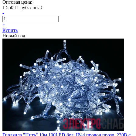
Оптовая цена:
1 550.11 руб. / шт.
!
-
+
Купить
Новый год
Гирлянда "Нить" 10м 100LED бел. IP44 провод прозр. 230В с