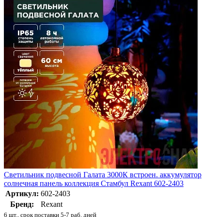
Светильник подвесной Галата 3000К встроен. аккумулятор
солнечная панель коллекция Стамбул Rexant 602-2403
Артикул:
602-2403
Бренд:
Rexant
6 шт., срок поставки 5-7 раб. дней