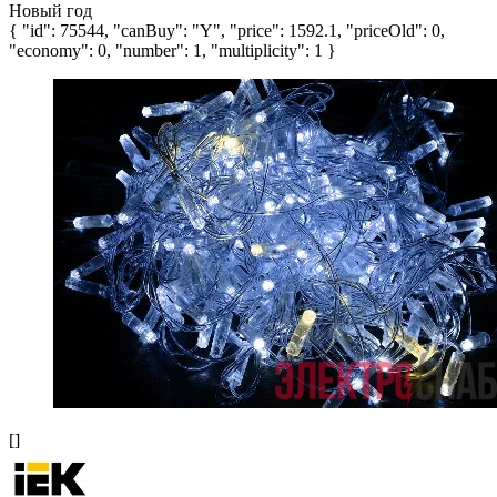
Новый год
{ "id": 75544, "canBuy": "Y", "price": 1592.1, "priceOld": 0,
"economy": 0, "number": 1, "multiplicity": 1 }
[]