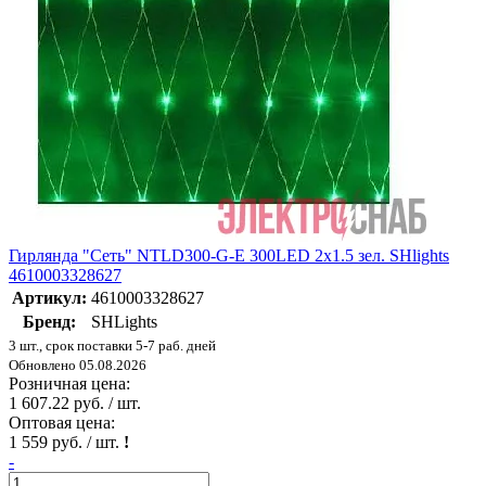
Гирлянда "Сеть" NTLD300-G-E 300LED 2х1.5 зел. SHlights
4610003328627
Артикул:
4610003328627
Бренд:
SHLights
3 шт., срок поставки 5-7 раб. дней
Обновлено 05.08.2026
Розничная цена:
1 607.22 руб. / шт.
Оптовая цена:
1 559 руб. / шт.
!
-