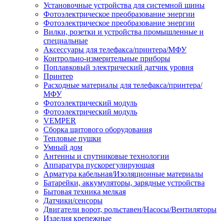
Установочные устройства для системной шины
Фотоэлектрическое преобразование энергии
Фотоэлектрическое преобразование энергии
Вилки, розетки и устройства промышленные и
специальные
Аксессуары для телефакса/принтера/МФУ
Контрольно-измерительные приборы
Поплавковый электрический датчик уровня
Принтер
Расходные материалы для телефакса/принтера/
МФУ
Фотоэлектрический модуль
Фотоэлектрический модуль
VEMPER
Сборка щитового оборудования
Тепловые пушки
Умный дом
Антенны и спутниковые технологии
Аппаратура пускорегулирующая
Арматура кабельная/Изоляционные материалы
Батарейки, аккумуляторы, зарядные устройства
Бытовая техника мелкая
Датчики/сенсоры
Двигатели ворот, рольставен/Насосы/Вентиляторы
Изделия крепежные