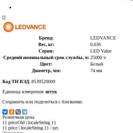
[]
Бренд:
LEDVANCE
Вес, кг:
0.036
Серия:
LED Value
Средний номинальный срок службы, ч:
25000 ч
Цвет:
Белый
Диаметр, мм:
74 мм
Код ТН ВЭД
: 8539520009
Единица измерения:
штук
Сохранить или поделиться с близкими:
Розничная цена
{{ priceOld | localeString }}
{{ price | localeString }}
/ шт.