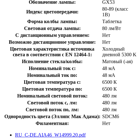
Обозначение лампы:
GX53
80-89 (класс
Индекс цветопередачи:
1В)
Форма колбы лампы:
Таблетка
Световая отдача лампы:
80 лм/Вт
С дистанционным управлением:
Нет
Возможно дистанционное управление:
Нет
Цветовая характеристика источника
Холодный
света в соответствии с EN 12464-1:
дневной 5300 K
Исполнение стекла/колбы:
Матовый (-ая)
Номинальный ток с:
48 мА
Номинальный ток по:
48 мА
Цветовая температура с:
6500 К
Цветовая температура по:
6500 К
Номинальный световой поток:
480 лм
Световой поток с, лм:
480 лм
Световой поток по, лм:
480 лм
Однородность цвета (Эллипс Мак Адама):
SDCM6
Филаментная:
Нет
RU_C-DE.AIA46_W14999.20.pdf