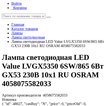
Войти
Корзина
Главная
Каталог товаров
Лампы
Лампа светодиодная
Лампа светодиодная LED Value LVGX5350 6SW/865 6Вт
GX53 230В 10х1 RU OSRAM 4058075582033
Лампа светодиодная LED
Value LVGX5350 6SW/865 6Вт
GX53 230В 10х1 RU OSRAM
4058075582033
Артикул производителя
4058075582033
Новинка
{ "id": 48027, "canBuy": "N", "price": 0, "priceOld": 0,