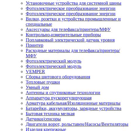
Установочные устройства для системной шины
Фотоэлектрическое преобразование энергии
Фотоэлектрическое преобразование энергии
Вилки, розетки и устройства промышленные и
специальные
Аксессуары для телефакса/принтера/МФУ
Контрольно-измерительные приборы
Поплавковый электрический датчик уровня
Принтер
Расходные материалы для телефакса/принтера/
МФУ
Фотоэлектрический модуль
Фотоэлектрический модуль
VEMPER
Сборка щитового оборудования
Тепловые пушки
Умный дом
Антенны и спутниковые технологии
Аппаратура пускорегулирующая
Арматура кабельная/Изоляционные материалы
Батарейки, аккумуляторы, зарядные устройства
Бытовая техника мелкая
Датчики/сенсоры
Двигатели ворот, рольставен/Насосы/Вентиляторы
Изделия крепежные