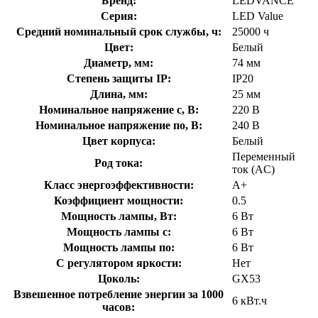
Бренд:
LEDVANCE
Серия:
LED Value
Средний номинальный срок службы, ч:
25000 ч
Цвет:
Белый
Диаметр, мм:
74 мм
Степень защиты IP:
IP20
Длина, мм:
25 мм
Номинальное напряжение с, В:
220 В
Номинальное напряжение по, В:
240 В
Цвет корпуса:
Белый
Переменный
Род тока:
ток (AC)
Класс энергоэффективности:
A+
Коэффициент мощности:
0.5
Мощность лампы, Вт:
6 Вт
Мощность лампы с:
6 Вт
Мощность лампы по:
6 Вт
С регулятором яркости:
Нет
Цоколь:
GX53
Взвешенное потребление энергии за 1000
6 кВт.ч
часов: