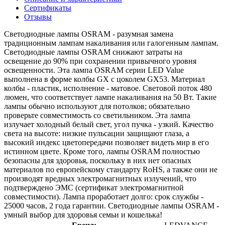
Сертификаты
Отзывы
Светодиодные лампы OSRAM - разумная замена
традиционным лампам накаливания или галогенным лампам.
Светодиодные лампы OSRAM снижают затраты на
освещение до 90% при сохранении привычного уровня
освещенности. Эта лампа OSRAM серии LED Value
выполнена в форме колбы GX с цоколем GX53. Материал
колбы - пластик, исполнение - матовое. Световой поток 480
люмен, что соответствует лампе накаливания на 50 Вт. Такие
лампы обычно используют для потолков; обязательно
проверьте совместимость со светильником. Эта лампа
излучает холодный белый свет, угол пучка - узкий. Качество
света на высоте: низкие пульсации защищают глаза, а
высокий индекс цветопередачи позволяет видеть мир в его
истинном цвете. Кроме того, лампы OSRAM полностью
безопасны для здоровья, поскольку в них нет опасных
материалов по европейскому стандарту RoHS, а также они не
производят вредных электромагнитных излучений, что
подтверждено ЭМС (сертификат электромагнитной
совместимости). Лампа проработает долго: срок службы -
25000 часов, 2 года гарантии. Светодиодные лампы OSRAM -
умный выбор для здоровья семьи и кошелька!