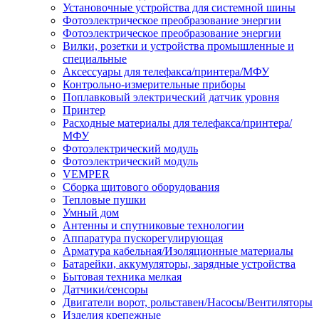
Установочные устройства для системной шины
Фотоэлектрическое преобразование энергии
Фотоэлектрическое преобразование энергии
Вилки, розетки и устройства промышленные и
специальные
Аксессуары для телефакса/принтера/МФУ
Контрольно-измерительные приборы
Поплавковый электрический датчик уровня
Принтер
Расходные материалы для телефакса/принтера/
МФУ
Фотоэлектрический модуль
Фотоэлектрический модуль
VEMPER
Сборка щитового оборудования
Тепловые пушки
Умный дом
Антенны и спутниковые технологии
Аппаратура пускорегулирующая
Арматура кабельная/Изоляционные материалы
Батарейки, аккумуляторы, зарядные устройства
Бытовая техника мелкая
Датчики/сенсоры
Двигатели ворот, рольставен/Насосы/Вентиляторы
Изделия крепежные