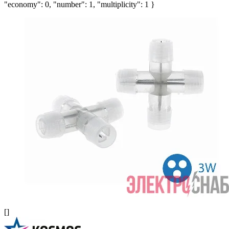
"economy": 0, "number": 1, "multiplicity": 1 }
[]