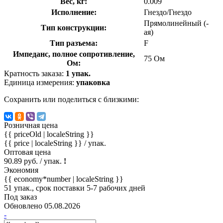
Вес, кг:
0.009
Исполнение:
Гнездо/Гнездо
Прямолинейный (-
Тип конструкции:
ая)
Тип разъема:
F
Импеданс, полное сопротивление,
75 Ом
Ом:
Кратность заказа:
1 упак.
Единица измерения:
упаковка
Сохранить или поделиться с близкими:
Розничная цена
{{ priceOld | localeString }}
{{ price | localeString }}
/ упак.
Оптовая цена
90.89 руб. / упак.
!
Экономия
{{ economy*number | localeString }}
51 упак., срок поставки 5-7 рабочих дней
Под заказ
Обновлено 05.08.2026
-