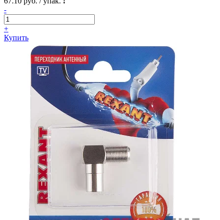
67.10 руб. / упак.
!
-
+
Купить