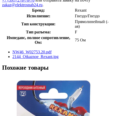
+7 (391) 278-76-76
или отправить заявку на почту
zakaz@elektrosnab24.ru
.
Бренд:
Rexant
Исполнение:
Гнездо/Гнездо
Прямолинейный (-
Тип конструкции:
ая)
Тип разъема:
F
Импеданс, полное сопротивление,
75 Ом
Ом:
NW46_W02753.20.pdf
2144_Otkaznoe_Rexant.jpg
Похожие товары