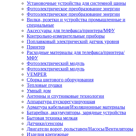
Установочные устройства для системной шины
Фотоэлектрическое преобразование энергии
Фотоэлектрическое преобразование энергии
Вилки, розетки и устройства промышленные и
специальные
Аксессуары для телефакса/принтера/МФУ
Контрольно-измерительные приборы
Поплавковый электрический датчик уровня
Принтер
Расходные материалы для телефакса/принтера/
МФУ
Фотоэлектрический модуль
Фотоэлектрический модуль
VEMPER
Сборка щитового оборудования
Тепловые пушки
Умный дом
Антенны и спутниковые технологии
Аппаратура пускорегулирующая
Арматура кабельная/Изоляционные материалы
Батарейки, аккумуляторы, зарядные устройства
Бытовая техника мелкая
Датчики/сенсоры
Двигатели ворот, рольставен/Насосы/Вентиляторы
Изделия крепежные