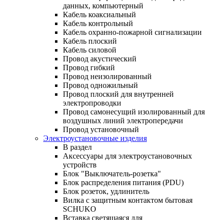
данных, компьютерный
Кабель коаксиальный
Кабель контрольный
Кабель охранно-пожарной сигнализации
Кабель плоский
Кабель силовой
Провод акустический
Провод гибкий
Провод неизолированный
Провод одножильный
Провод плоский для внутренней
электропроводки
Провод самонесущий изолированный для
воздушных линий электропередачи
Провод установочный
Электроустановочные изделия
В раздел
Аксессуары для электроустановочных
устройств
Блок "Выключатель-розетка"
Блок распределения питания (PDU)
Блок розеток, удлинитель
Вилка с защитным контактом бытовая
SCHUKO
Вставка светящаяся для