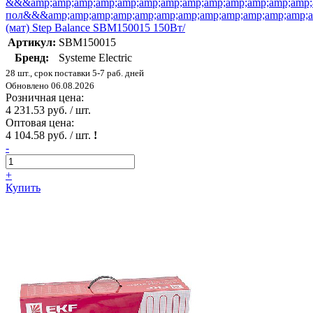
&&&amp;amp;amp;amp;amp;amp;amp;amp;amp;amp;amp;amp;amp;
пол&&&amp;amp;amp;amp;amp;amp;amp;amp;amp;amp;amp;amp;am
(мат) Step Balance SBM150015 150Вт/
Артикул:
SBM150015
Бренд:
Systeme Electric
28 шт., срок поставки 5-7 раб. дней
Обновлено 06.08.2026
Розничная цена:
4 231.53 руб. / шт.
Оптовая цена:
4 104.58 руб. / шт.
!
-
+
Купить