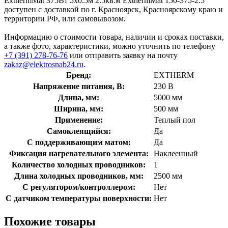
ExthermMat 375Вт 5х0.5м 2.5кв.м ExthermMat 150-375-2.5
доступен с доставкой по г. Красноярск, Красноярскому краю и
территории РФ, или самовывозом.
Информацию о стоимости товара, наличии и сроках поставки,
а также фото, характеристики, можно уточнить по телефону
+7 (391) 278-76-76
или отправить заявку на почту
zakaz@elektrosnab24.ru
.
Бренд:
EXTHERM
Напряжение питания, В:
230 В
Длина, мм:
5000 мм
Ширина, мм:
500 мм
Применение:
Теплый пол
Самоклеящийся:
Да
С поддерживающим матом:
Да
Фиксация нагревательного элемента:
Наклеенный
Количество холодных проводников:
1
Длина холодных проводников, мм:
2500 мм
С регулятором/контроллером:
Нет
С датчиком температуры поверхности:
Нет
Похожие товары