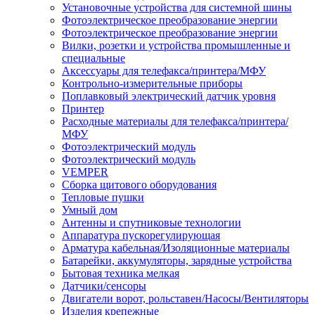
Установочные устройства для системной шины
Фотоэлектрическое преобразование энергии
Фотоэлектрическое преобразование энергии
Вилки, розетки и устройства промышленные и
специальные
Аксессуары для телефакса/принтера/МФУ
Контрольно-измерительные приборы
Поплавковый электрический датчик уровня
Принтер
Расходные материалы для телефакса/принтера/
МФУ
Фотоэлектрический модуль
Фотоэлектрический модуль
VEMPER
Сборка щитового оборудования
Тепловые пушки
Умный дом
Антенны и спутниковые технологии
Аппаратура пускорегулирующая
Арматура кабельная/Изоляционные материалы
Батарейки, аккумуляторы, зарядные устройства
Бытовая техника мелкая
Датчики/сенсоры
Двигатели ворот, рольставен/Насосы/Вентиляторы
Изделия крепежные