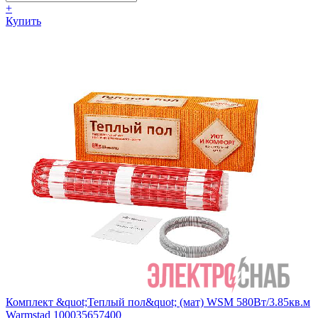
+
Купить
Комплект &quot;Теплый пол&quot; (мат) WSM 580Вт/3.85кв.м
Warmstad 100035657400