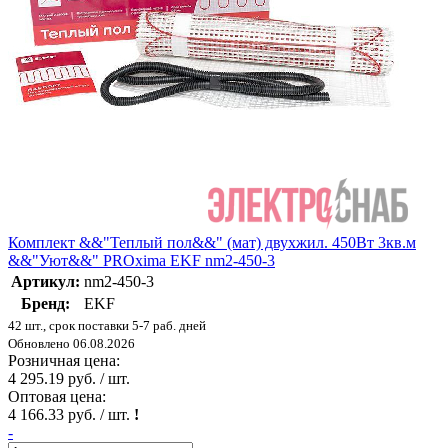
Комплект &&"Теплый пол&&" (мат) двухжил. 450Вт 3кв.м
&&"Уют&&" PROxima EKF nm2-450-3
Артикул:
nm2-450-3
Бренд:
EKF
42 шт., срок поставки 5-7 раб. дней
Обновлено 06.08.2026
Розничная цена:
4 295.19 руб. / шт.
Оптовая цена:
4 166.33 руб. / шт.
!
-