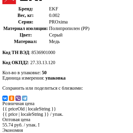
Бренд:
EKF
Вес, кг:
0.002
Серия:
PROxima
Материал изоляции:
Полипропилен (PP)
Цвет:
Серый
Материал:
Медь
Код ТН ВЭД
: 8536901000
Код ОКПД2
: 27.33.13.120
Кол-во в упаковке:
50
Единица измерения:
упаковка
Сохранить или поделиться с близкими:
Розничная цена
{{ priceOld | localeString }}
{{ price | localeString }}
/ упак.
Оптовая цена
55.74 руб. / упак.
!
Экономия