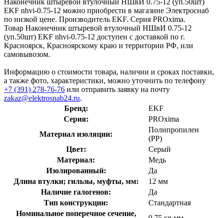
Наконечник штыревой втулочный НШвИ 0.75-12 (уп.50шт)
EKF nhvi-0.75-12 можно приобрести в магазине Электроснаб
по низкой цене. Производитель EKF. Серия PROxima.
Товар Наконечник штыревой втулочный НШвИ 0.75-12
(уп.50шт) EKF nhvi-0.75-12 доступен с доставкой по г.
Красноярск, Красноярскому краю и территории РФ, или
самовывозом.
Информацию о стоимости товара, наличии и сроках поставки,
а также фото, характеристики, можно уточнить по телефону
+7 (391) 278-76-76
или отправить заявку на почту
zakaz@elektrosnab24.ru
.
Бренд:
EKF
Серия:
PROxima
Полипропилен
Материал изоляции:
(PP)
Цвет:
Серый
Материал:
Медь
Изолированный:
Да
Длина втулки; гильзы, муфты, мм:
12 мм
Наличие галогенов:
Да
Тип конструкции:
Стандартная
Номинальное поперечное сечение,
0.75 кв.мм