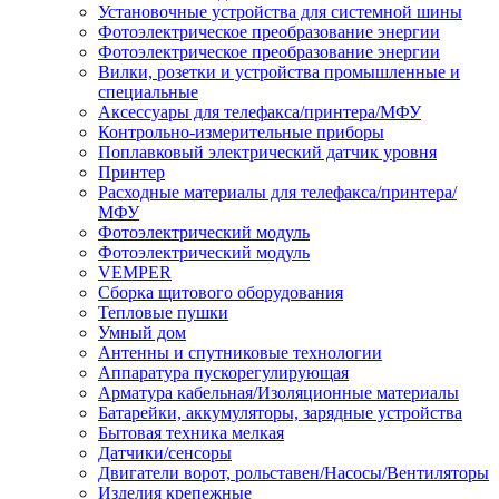
Установочные устройства для системной шины
Фотоэлектрическое преобразование энергии
Фотоэлектрическое преобразование энергии
Вилки, розетки и устройства промышленные и
специальные
Аксессуары для телефакса/принтера/МФУ
Контрольно-измерительные приборы
Поплавковый электрический датчик уровня
Принтер
Расходные материалы для телефакса/принтера/
МФУ
Фотоэлектрический модуль
Фотоэлектрический модуль
VEMPER
Сборка щитового оборудования
Тепловые пушки
Умный дом
Антенны и спутниковые технологии
Аппаратура пускорегулирующая
Арматура кабельная/Изоляционные материалы
Батарейки, аккумуляторы, зарядные устройства
Бытовая техника мелкая
Датчики/сенсоры
Двигатели ворот, рольставен/Насосы/Вентиляторы
Изделия крепежные