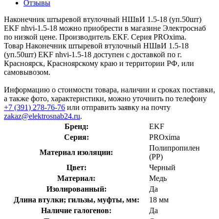
Отзывы
Наконечник штыревой втулочный НШвИ 1.5-18 (уп.50шт)
EKF nhvi-1.5-18 можно приобрести в магазине Электроснаб
по низкой цене. Производитель EKF. Серия PROxima.
Товар Наконечник штыревой втулочный НШвИ 1.5-18
(уп.50шт) EKF nhvi-1.5-18 доступен с доставкой по г.
Красноярск, Красноярскому краю и территории РФ, или
самовывозом.
Информацию о стоимости товара, наличии и сроках поставки,
а также фото, характеристики, можно уточнить по телефону
+7 (391) 278-76-76
или отправить заявку на почту
zakaz@elektrosnab24.ru
.
Бренд:
EKF
Серия:
PROxima
Полипропилен
Материал изоляции:
(PP)
Цвет:
Черный
Материал:
Медь
Изолированный:
Да
Длина втулки; гильзы, муфты, мм:
18 мм
Наличие галогенов:
Да