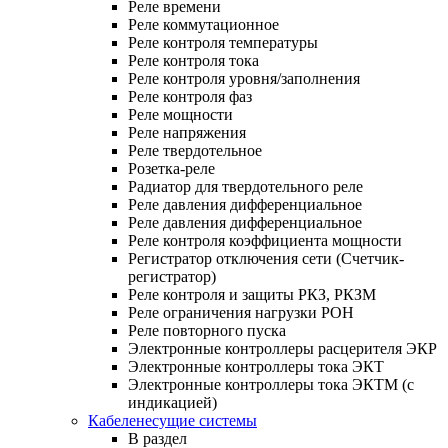
Реле времени
Реле коммутационное
Реле контроля температуры
Реле контроля тока
Реле контроля уровня/заполнения
Реле контроля фаз
Реле мощности
Реле напряжения
Реле твердотельное
Розетка-реле
Радиатор для твердотельного реле
Реле давления дифференциальное
Реле давления дифференциальное
Реле контроля коэффициента мощности
Регистратор отключения сети (Счетчик-
регистратор)
Реле контроля и защиты РКЗ, РКЗМ
Реле ограничения нагрузки РОН
Реле повторного пуска
Электронные контроллеры расцерителя ЭКР
Электронные контроллеры тока ЭКТ
Электронные контроллеры тока ЭКТМ (с
индикацией)
Кабеленесущие системы
В раздел