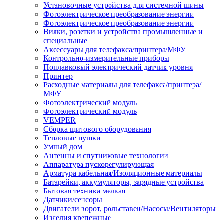
Установочные устройства для системной шины
Фотоэлектрическое преобразование энергии
Фотоэлектрическое преобразование энергии
Вилки, розетки и устройства промышленные и
специальные
Аксессуары для телефакса/принтера/МФУ
Контрольно-измерительные приборы
Поплавковый электрический датчик уровня
Принтер
Расходные материалы для телефакса/принтера/
МФУ
Фотоэлектрический модуль
Фотоэлектрический модуль
VEMPER
Сборка щитового оборудования
Тепловые пушки
Умный дом
Антенны и спутниковые технологии
Аппаратура пускорегулирующая
Арматура кабельная/Изоляционные материалы
Батарейки, аккумуляторы, зарядные устройства
Бытовая техника мелкая
Датчики/сенсоры
Двигатели ворот, рольставен/Насосы/Вентиляторы
Изделия крепежные