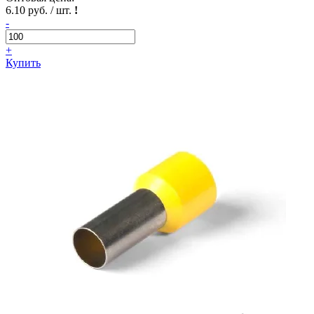
6.10 руб. / шт.
!
-
+
Купить