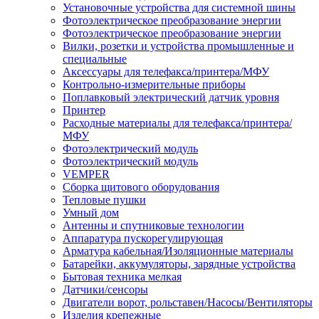
Установочные устройства для системной шины
Фотоэлектрическое преобразование энергии
Фотоэлектрическое преобразование энергии
Вилки, розетки и устройства промышленные и
специальные
Аксессуары для телефакса/принтера/МФУ
Контрольно-измерительные приборы
Поплавковый электрический датчик уровня
Принтер
Расходные материалы для телефакса/принтера/
МФУ
Фотоэлектрический модуль
Фотоэлектрический модуль
VEMPER
Сборка щитового оборудования
Тепловые пушки
Умный дом
Антенны и спутниковые технологии
Аппаратура пускорегулирующая
Арматура кабельная/Изоляционные материалы
Батарейки, аккумуляторы, зарядные устройства
Бытовая техника мелкая
Датчики/сенсоры
Двигатели ворот, рольставен/Насосы/Вентиляторы
Изделия крепежные