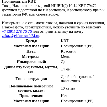
Производитель КВТ.
Товар Наконечник штыревой НШВИ(2) 10-14 КВТ 79472
доступен с доставкой по г. Красноярск, Красноярскому краю и
территории РФ, или самовывозом.
Информацию о стоимости товара, наличии и сроках поставки,
а также фото, характеристики, можно уточнить по телефону
+7 (391) 278-76-76
или отправить заявку на почту
zakaz@elektrosnab24.ru
.
Бренд:
КВТ
Материал изоляции:
Полипропилен (PP)
Цвет:
Красный
Материал:
Медь
Изолированный:
Да
Длина втулки; гильзы, муфты,
14 мм
мм:
Двойной втулочный
Тип конструкции:
наконечник
Номинальное поперечное
10 кв.мм
сечение, кв.мм:
Проклеенная:
Нет
Материал изоляции:
Полипропилен (PP)