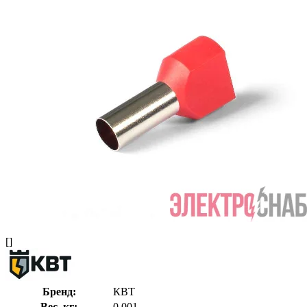
[]
Бренд:
КВТ
Вес, кг:
0.001