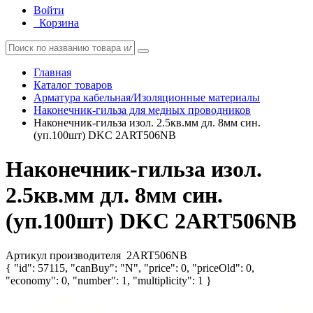
Войти
Корзина
Главная
Каталог товаров
Арматура кабельная/Изоляционные материалы
Наконечник-гильза для медных проводников
Наконечник-гильза изол. 2.5кв.мм дл. 8мм син.
(уп.100шт) DKC 2ART506NB
Наконечник-гильза изол.
2.5кв.мм дл. 8мм син.
(уп.100шт) DKC 2ART506NB
Артикул производителя
2ART506NB
{ "id": 57115, "canBuy": "N", "price": 0, "priceOld": 0,
"economy": 0, "number": 1, "multiplicity": 1 }