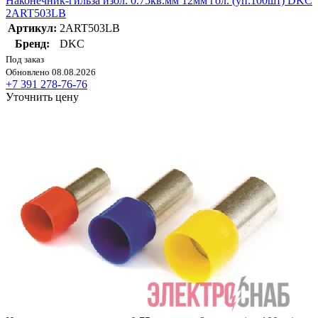
Наконечник-гильза изол. 0.75кв.мм 12мм гол. (уп.100шт) DKC
2ART503LB
Артикул:
2ART503LB
Бренд:
DKC
Под заказ
Обновлено 08.08.2026
+7 391 278-76-76
Уточнить цену