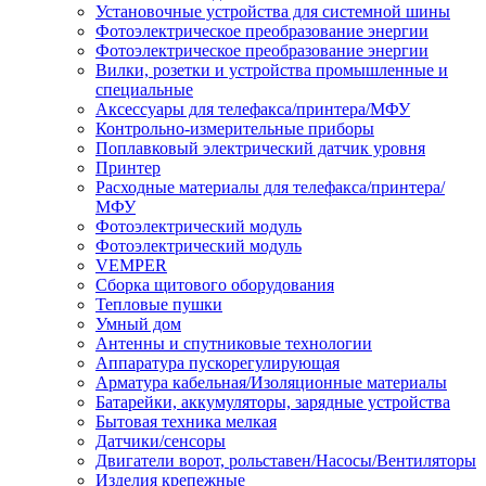
Установочные устройства для системной шины
Фотоэлектрическое преобразование энергии
Фотоэлектрическое преобразование энергии
Вилки, розетки и устройства промышленные и
специальные
Аксессуары для телефакса/принтера/МФУ
Контрольно-измерительные приборы
Поплавковый электрический датчик уровня
Принтер
Расходные материалы для телефакса/принтера/
МФУ
Фотоэлектрический модуль
Фотоэлектрический модуль
VEMPER
Сборка щитового оборудования
Тепловые пушки
Умный дом
Антенны и спутниковые технологии
Аппаратура пускорегулирующая
Арматура кабельная/Изоляционные материалы
Батарейки, аккумуляторы, зарядные устройства
Бытовая техника мелкая
Датчики/сенсоры
Двигатели ворот, рольставен/Насосы/Вентиляторы
Изделия крепежные