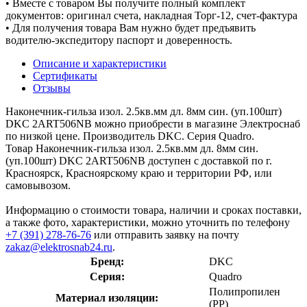
• Вместе с товаром Вы получите полный комплект
документов: оригинал счета, накладная Торг-12, счет-фактура
• Для получения товара Вам нужно будет предъявить
водителю-экспедитору паспорт и доверенность.
Описание и характеристики
Сертификаты
Отзывы
Наконечник-гильза изол. 2.5кв.мм дл. 8мм син. (уп.100шт)
DKC 2ART506NB можно приобрести в магазине Электроснаб
по низкой цене. Производитель DKC. Серия Quadro.
Товар Наконечник-гильза изол. 2.5кв.мм дл. 8мм син.
(уп.100шт) DKC 2ART506NB доступен с доставкой по г.
Красноярск, Красноярскому краю и территории РФ, или
самовывозом.
Информацию о стоимости товара, наличии и сроках поставки,
а также фото, характеристики, можно уточнить по телефону
+7 (391) 278-76-76
или отправить заявку на почту
zakaz@elektrosnab24.ru
.
Бренд:
DKC
Серия:
Quadro
Полипропилен
Материал изоляции:
(PP)