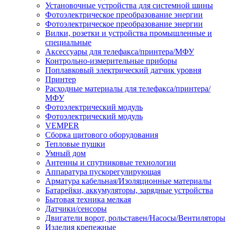
Установочные устройства для системной шины
Фотоэлектрическое преобразование энергии
Фотоэлектрическое преобразование энергии
Вилки, розетки и устройства промышленные и
специальные
Аксессуары для телефакса/принтера/МФУ
Контрольно-измерительные приборы
Поплавковый электрический датчик уровня
Принтер
Расходные материалы для телефакса/принтера/
МФУ
Фотоэлектрический модуль
Фотоэлектрический модуль
VEMPER
Сборка щитового оборудования
Тепловые пушки
Умный дом
Антенны и спутниковые технологии
Аппаратура пускорегулирующая
Арматура кабельная/Изоляционные материалы
Батарейки, аккумуляторы, зарядные устройства
Бытовая техника мелкая
Датчики/сенсоры
Двигатели ворот, рольставен/Насосы/Вентиляторы
Изделия крепежные