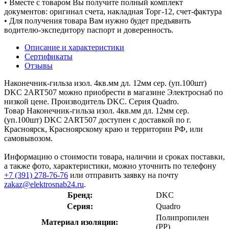
• Вместе с товаром Вы получите полный комплект
документов: оригинал счета, накладная Торг-12, счет-фактура
• Для получения товара Вам нужно будет предъявить
водителю-экспедитору паспорт и доверенность.
Описание и характеристики
Сертификаты
Отзывы
Наконечник-гильза изол. 4кв.мм дл. 12мм сер. (уп.100шт)
DKC 2ART507 можно приобрести в магазине Электроснаб по
низкой цене. Производитель DKC. Серия Quadro.
Товар Наконечник-гильза изол. 4кв.мм дл. 12мм сер.
(уп.100шт) DKC 2ART507 доступен с доставкой по г.
Красноярск, Красноярскому краю и территории РФ, или
самовывозом.
Информацию о стоимости товара, наличии и сроках поставки,
а также фото, характеристики, можно уточнить по телефону
+7 (391) 278-76-76
или отправить заявку на почту
zakaz@elektrosnab24.ru
.
Бренд:
DKC
Серия:
Quadro
Полипропилен
Материал изоляции:
(PP)