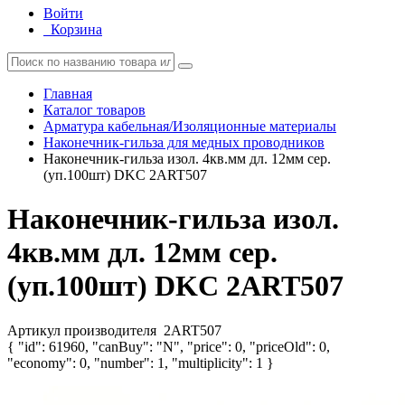
Войти
Корзина
Главная
Каталог товаров
Арматура кабельная/Изоляционные материалы
Наконечник-гильза для медных проводников
Наконечник-гильза изол. 4кв.мм дл. 12мм сер.
(уп.100шт) DKC 2ART507
Наконечник-гильза изол.
4кв.мм дл. 12мм сер.
(уп.100шт) DKC 2ART507
Артикул производителя
2ART507
{ "id": 61960, "canBuy": "N", "price": 0, "priceOld": 0,
"economy": 0, "number": 1, "multiplicity": 1 }