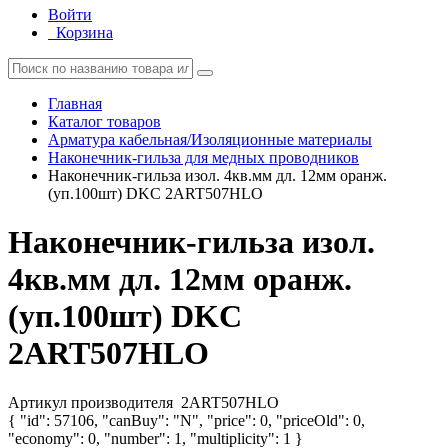
Войти
Корзина
Главная
Каталог товаров
Арматура кабельная/Изоляционные материалы
Наконечник-гильза для медных проводников
Наконечник-гильза изол. 4кв.мм дл. 12мм оранж.
(уп.100шт) DKC 2ART507HLO
Наконечник-гильза изол.
4кв.мм дл. 12мм оранж.
(уп.100шт) DKC
2ART507HLO
Артикул производителя
2ART507HLO
{ "id": 57106, "canBuy": "N", "price": 0, "priceOld": 0,
"economy": 0, "number": 1, "multiplicity": 1 }