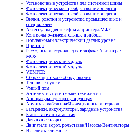
Установочные устройства для системной шины
Фотоэлектрическое преобразование энергии
Фотоэлектрическое преобразование энергии
Вилки, розетки и устройства промышленные и
специальные
Аксессуары для телефакса/принтера/МФУ
Контрольно-измерительные приборы
Поплавковый электрический датчик уровня
Принтер
Расходные материалы для телефакса/принтера/
МФУ
Фотоэлектрический модуль
Фотоэлектрический модуль
VEMPER
Сборка щитового оборудования
Тепловые пушки
Умный дом
Антенны и спутниковые технологии
Аппаратура пускорегулирующая
Арматура кабельная/Изоляционные материалы
Батарейки, аккумуляторы, зарядные устройства
Бытовая техника мелкая
Датчики/сенсоры
Двигатели ворот, рольставен/Насосы/Вентиляторы
Изделия крепежные