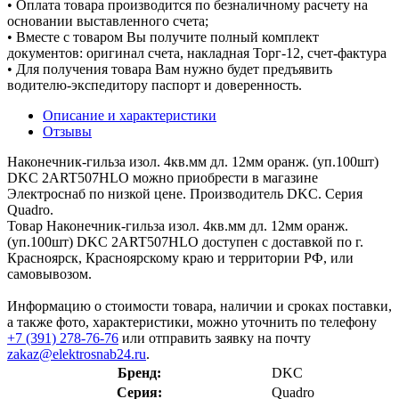
• Оплата товара производится по безналичному расчету на
основании выставленного счета;
• Вместе с товаром Вы получите полный комплект
документов: оригинал счета, накладная Торг-12, счет-фактура
• Для получения товара Вам нужно будет предъявить
водителю-экспедитору паспорт и доверенность.
Описание и характеристики
Отзывы
Наконечник-гильза изол. 4кв.мм дл. 12мм оранж. (уп.100шт)
DKC 2ART507HLO можно приобрести в магазине
Электроснаб по низкой цене. Производитель DKC. Серия
Quadro.
Товар Наконечник-гильза изол. 4кв.мм дл. 12мм оранж.
(уп.100шт) DKC 2ART507HLO доступен с доставкой по г.
Красноярск, Красноярскому краю и территории РФ, или
самовывозом.
Информацию о стоимости товара, наличии и сроках поставки,
а также фото, характеристики, можно уточнить по телефону
+7 (391) 278-76-76
или отправить заявку на почту
zakaz@elektrosnab24.ru
.
Бренд:
DKC
Серия:
Quadro