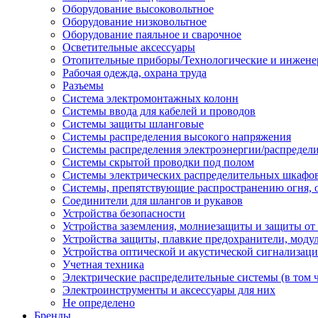
Оборудование высоковольтное
Оборудование низковольтное
Оборудование паяльное и сварочное
Осветительные аксессуары
Отопительные приборы/Технологические и инжене
Рабочая одежда, охрана труда
Разъемы
Система электромонтажных колонн
Системы ввода для кабелей и проводов
Системы защиты шланговые
Системы распределения высокого напряжения
Системы распределения электроэнергии/распредел
Системы скрытой проводки под полом
Системы электрических распределительных шкафо
Системы, препятствующие распространению огня, 
Соединители для шлангов и рукавов
Устройства безопасности
Устройства заземления, молниезащиты и защиты о
Устройства защиты, плавкие предохранители, моду
Устройства оптической и акустической сигнализац
Учетная техника
Электрические распределительные системы (в том 
Электроинструменты и аксессуары для них
Не определено
Бренды