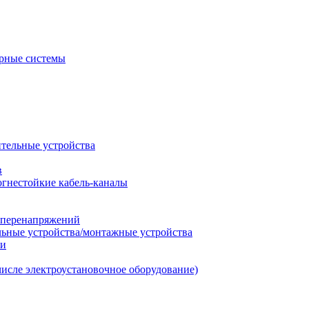
рные системы
ительные устройства
в
огнестойкие кабель-каналы
т перенапряжений
льные устройства/монтажные устройства
ии
числе электроустановочное оборудование)