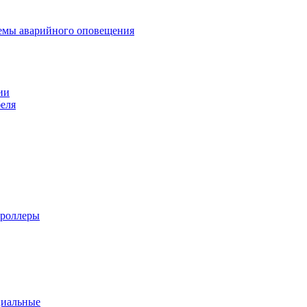
темы аварийного оповещения
ии
еля
троллеры
циальные