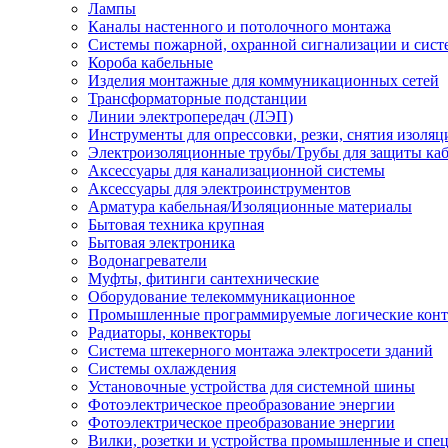
Лампы
Каналы настенного и потолочного монтажа
Системы пожарной, охранной сигнализации и сис
Короба кабельные
Изделия монтажные для коммуникационных сетей
Трансформаторные подстанции
Линии электропередач (ЛЭП)
Инструменты для опрессовки, резки, снятия изоляц
Электроизоляционные трубы/Трубы для защиты каб
Аксессуары для канализационной системы
Аксессуары для электроинструментов
Арматура кабельная/Изоляционные материалы
Бытовая техника крупная
Бытовая электроника
Водонагреватели
Муфты, фитинги сантехнические
Оборудование телекоммуникационное
Промышленные программируемые логические кон
Радиаторы, конвекторы
Система штекерного монтажа электросети зданий
Системы охлаждения
Установочные устройства для системной шины
Фотоэлектрическое преобразование энергии
Фотоэлектрическое преобразование энергии
Вилки, розетки и устройства промышленные и спе