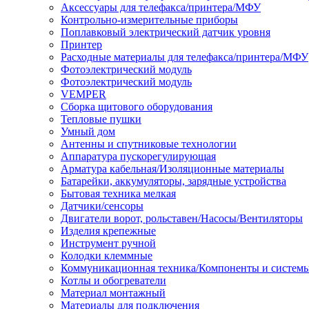
Аксессуары для телефакса/принтера/МФУ
Контрольно-измерительные приборы
Поплавковый электрический датчик уровня
Принтер
Расходные материалы для телефакса/принтера/МФУ
Фотоэлектрический модуль
Фотоэлектрический модуль
VEMPER
Сборка щитового оборудования
Тепловые пушки
Умный дом
Антенны и спутниковые технологии
Аппаратура пускорегулирующая
Арматура кабельная/Изоляционные материалы
Батарейки, аккумуляторы, зарядные устройства
Бытовая техника мелкая
Датчики/сенсоры
Двигатели ворот, рольставен/Насосы/Вентиляторы
Изделия крепежные
Инструмент ручной
Колодки клеммные
Коммуникационная техника/Компоненты и систем
Котлы и обогреватели
Материал монтажный
Материалы для подключения