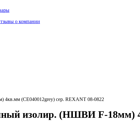
вары
тзывы о компании
) 4кв.мм (СЕ040012grey) сер. REXANT 08-0822
ный изолир. (НШВИ F-18мм) 4к