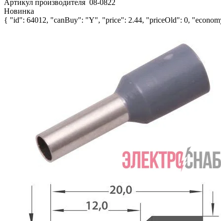
Артикул производителя
08-0822
Новинка
{ "id": 64012, "canBuy": "Y", "price": 2.44, "priceOld": 0, "economy