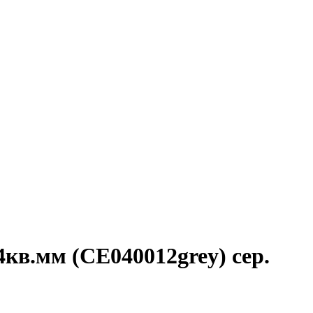
в.мм (СЕ040012grey) сер.