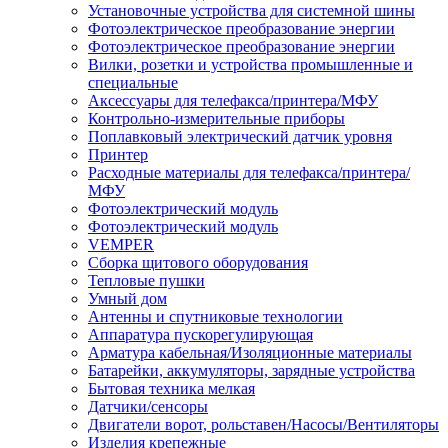
Установочные устройства для системной шины
Фотоэлектрическое преобразование энергии
Фотоэлектрическое преобразование энергии
Вилки, розетки и устройства промышленные и
специальные
Аксессуары для телефакса/принтера/МФУ
Контрольно-измерительные приборы
Поплавковый электрический датчик уровня
Принтер
Расходные материалы для телефакса/принтера/
МФУ
Фотоэлектрический модуль
Фотоэлектрический модуль
VEMPER
Сборка щитового оборудования
Тепловые пушки
Умный дом
Антенны и спутниковые технологии
Аппаратура пускорегулирующая
Арматура кабельная/Изоляционные материалы
Батарейки, аккумуляторы, зарядные устройства
Бытовая техника мелкая
Датчики/сенсоры
Двигатели ворот, рольставен/Насосы/Вентиляторы
Изделия крепежные