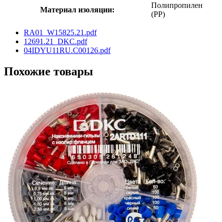
Полипропилен
Материал изоляции:
(PP)
RA01_W15825.21.pdf
12691.21_DKC.pdf
04IDYU11RU.C00126.pdf
Похожие товары