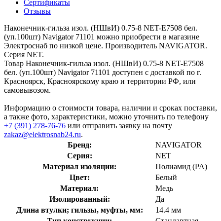
Сертификаты
Отзывы
Наконечник-гильза изол. (НШвИ) 0.75-8 NET-Е7508 бел.
(уп.100шт) Navigator 71101 можно приобрести в магазине
Электроснаб по низкой цене. Производитель NAVIGATOR.
Серия NET.
Товар Наконечник-гильза изол. (НШвИ) 0.75-8 NET-Е7508
бел. (уп.100шт) Navigator 71101 доступен с доставкой по г.
Красноярск, Красноярскому краю и территории РФ, или
самовывозом.
Информацию о стоимости товара, наличии и сроках поставки,
а также фото, характеристики, можно уточнить по телефону
+7 (391) 278-76-76
или отправить заявку на почту
zakaz@elektrosnab24.ru
.
Бренд:
NAVIGATOR
Серия:
NET
Материал изоляции:
Полиамид (PA)
Цвет:
Белый
Материал:
Медь
Изолированный:
Да
Длина втулки; гильзы, муфты, мм:
14.4 мм
Тип конструкции:
Стандартная