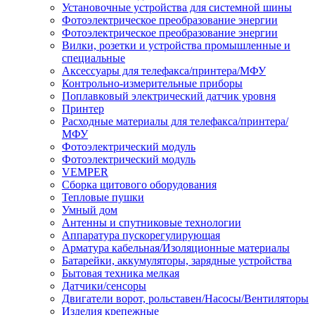
Установочные устройства для системной шины
Фотоэлектрическое преобразование энергии
Фотоэлектрическое преобразование энергии
Вилки, розетки и устройства промышленные и
специальные
Аксессуары для телефакса/принтера/МФУ
Контрольно-измерительные приборы
Поплавковый электрический датчик уровня
Принтер
Расходные материалы для телефакса/принтера/
МФУ
Фотоэлектрический модуль
Фотоэлектрический модуль
VEMPER
Сборка щитового оборудования
Тепловые пушки
Умный дом
Антенны и спутниковые технологии
Аппаратура пускорегулирующая
Арматура кабельная/Изоляционные материалы
Батарейки, аккумуляторы, зарядные устройства
Бытовая техника мелкая
Датчики/сенсоры
Двигатели ворот, рольставен/Насосы/Вентиляторы
Изделия крепежные