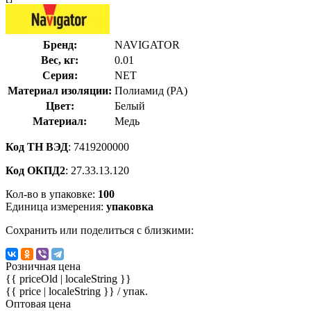
Бренд:
NAVIGATOR
Вес, кг:
0.01
Серия:
NET
Материал изоляции:
Полиамид (PA)
Цвет:
Белый
Материал:
Медь
Код ТН ВЭД
: 7419200000
Код ОКПД2
: 27.33.13.120
Кол-во в упаковке:
100
Единица измерения:
упаковка
Сохранить или поделиться с близкими:
Розничная цена
{{ priceOld | localeString }}
{{ price | localeString }}
/ упак.
Оптовая цена