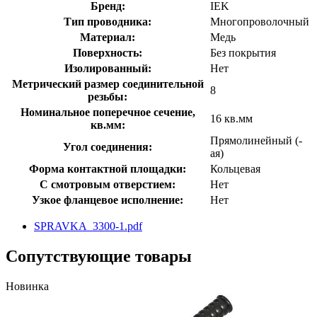
Бренд:
IEK
Тип проводника:
Многопроволочный
Материал:
Медь
Поверхность:
Без покрытия
Изолированный:
Нет
Метрический размер соединительной
8
резьбы:
Номинальное поперечное сечение,
16 кв.мм
кв.мм:
Прямолинейный (-
Угол соединения:
ая)
Форма контактной площадки:
Кольцевая
С смотровым отверстием:
Нет
Узкое фланцевое исполнение:
Нет
SPRAVKA_3300-1.pdf
Сопутствующие товары
Новинка