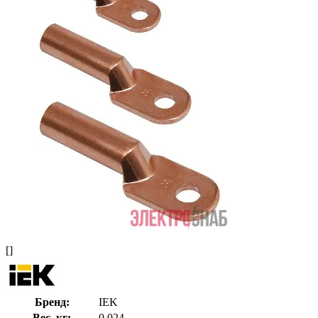
[]
Бренд:
IEK
Вес, кг:
0.024