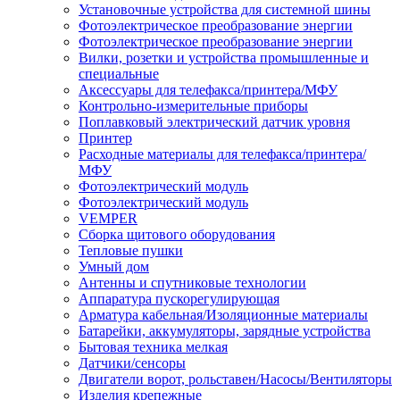
Установочные устройства для системной шины
Фотоэлектрическое преобразование энергии
Фотоэлектрическое преобразование энергии
Вилки, розетки и устройства промышленные и
специальные
Аксессуары для телефакса/принтера/МФУ
Контрольно-измерительные приборы
Поплавковый электрический датчик уровня
Принтер
Расходные материалы для телефакса/принтера/
МФУ
Фотоэлектрический модуль
Фотоэлектрический модуль
VEMPER
Сборка щитового оборудования
Тепловые пушки
Умный дом
Антенны и спутниковые технологии
Аппаратура пускорегулирующая
Арматура кабельная/Изоляционные материалы
Батарейки, аккумуляторы, зарядные устройства
Бытовая техника мелкая
Датчики/сенсоры
Двигатели ворот, рольставен/Насосы/Вентиляторы
Изделия крепежные