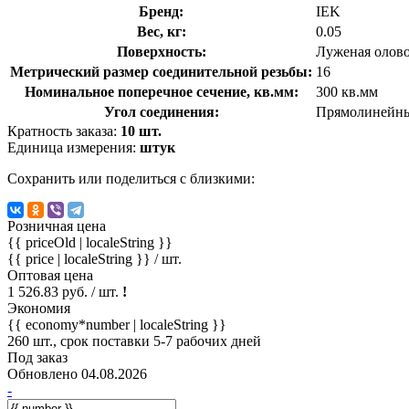
Бренд:
IEK
Вес, кг:
0.05
Поверхность:
Луженая олов
Метрический размер соединительной резьбы:
16
Номинальное поперечное сечение, кв.мм:
300 кв.мм
Угол соединения:
Прямолинейный
Кратность заказа:
10 шт.
Единица измерения:
штук
Сохранить или поделиться с близкими:
Розничная цена
{{ priceOld | localeString }}
{{ price | localeString }}
/ шт.
Оптовая цена
1 526.83 руб. / шт.
!
Экономия
{{ economy*number | localeString }}
260 шт., срок поставки 5-7 рабочих дней
Под заказ
Обновлено 04.08.2026
-