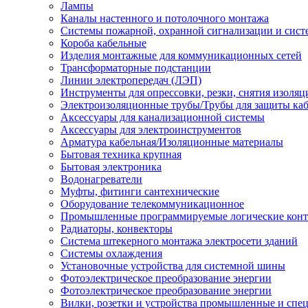
Лампы
Каналы настенного и потолочного монтажа
Системы пожарной, охранной сигнализации и сис
Короба кабельные
Изделия монтажные для коммуникационных сетей
Трансформаторные подстанции
Линии электропередач (ЛЭП)
Инструменты для опрессовки, резки, снятия изоляц
Электроизоляционные трубы/Трубы для защиты каб
Аксессуары для канализационной системы
Аксессуары для электроинструментов
Арматура кабельная/Изоляционные материалы
Бытовая техника крупная
Бытовая электроника
Водонагреватели
Муфты, фитинги сантехнические
Оборудование телекоммуникационное
Промышленные программируемые логические кон
Радиаторы, конвекторы
Система штекерного монтажа электросети зданий
Системы охлаждения
Установочные устройства для системной шины
Фотоэлектрическое преобразование энергии
Фотоэлектрическое преобразование энергии
Вилки, розетки и устройства промышленные и спе