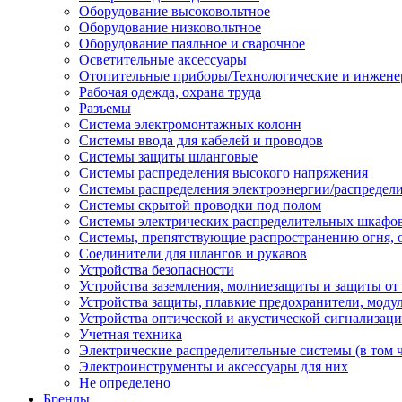
Оборудование высоковольтное
Оборудование низковольтное
Оборудование паяльное и сварочное
Осветительные аксессуары
Отопительные приборы/Технологические и инжене
Рабочая одежда, охрана труда
Разъемы
Система электромонтажных колонн
Системы ввода для кабелей и проводов
Системы защиты шланговые
Системы распределения высокого напряжения
Системы распределения электроэнергии/распредел
Системы скрытой проводки под полом
Системы электрических распределительных шкафо
Системы, препятствующие распространению огня, 
Соединители для шлангов и рукавов
Устройства безопасности
Устройства заземления, молниезащиты и защиты о
Устройства защиты, плавкие предохранители, моду
Устройства оптической и акустической сигнализац
Учетная техника
Электрические распределительные системы (в том 
Электроинструменты и аксессуары для них
Не определено
Бренды