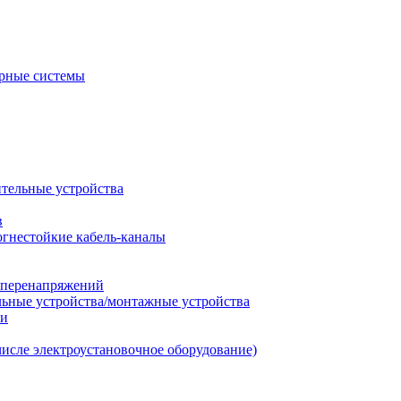
рные системы
ительные устройства
в
огнестойкие кабель-каналы
т перенапряжений
льные устройства/монтажные устройства
ии
числе электроустановочное оборудование)