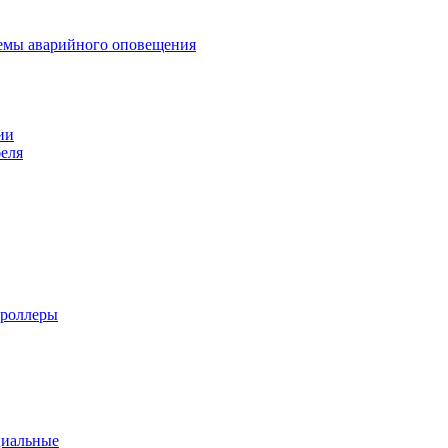
темы аварийного оповещения
ии
еля
троллеры
циальные