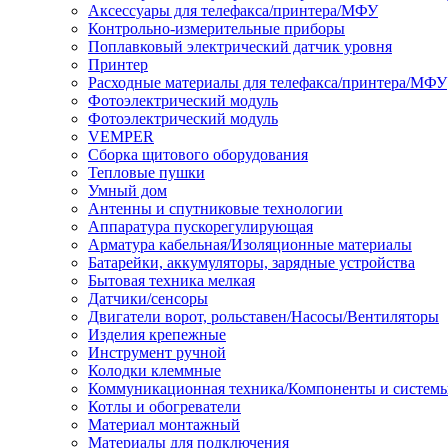
Аксессуары для телефакса/принтера/МФУ
Контрольно-измерительные приборы
Поплавковый электрический датчик уровня
Принтер
Расходные материалы для телефакса/принтера/МФУ
Фотоэлектрический модуль
Фотоэлектрический модуль
VEMPER
Сборка щитового оборудования
Тепловые пушки
Умный дом
Антенны и спутниковые технологии
Аппаратура пускорегулирующая
Арматура кабельная/Изоляционные материалы
Батарейки, аккумуляторы, зарядные устройства
Бытовая техника мелкая
Датчики/сенсоры
Двигатели ворот, рольставен/Насосы/Вентиляторы
Изделия крепежные
Инструмент ручной
Колодки клеммные
Коммуникационная техника/Компоненты и систем
Котлы и обогреватели
Материал монтажный
Материалы для подключения