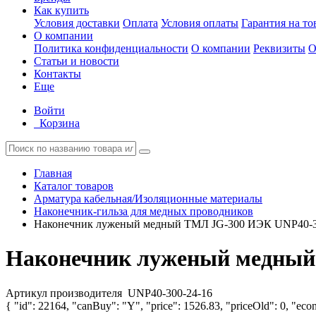
Как купить
Условия доставки
Оплата
Условия оплаты
Гарантия на то
О компании
Политика конфиденциальности
О компании
Реквизиты
О
Статьи и новости
Контакты
Еще
Войти
Корзина
Главная
Каталог товаров
Арматура кабельная/Изоляционные материалы
Наконечник-гильза для медных проводников
Наконечник луженый медный ТМЛ JG-300 ИЭК UNP40-3
Наконечник луженый медный
Артикул производителя
UNP40-300-24-16
{ "id": 22164, "canBuy": "Y", "price": 1526.83, "priceOld": 0, "econ