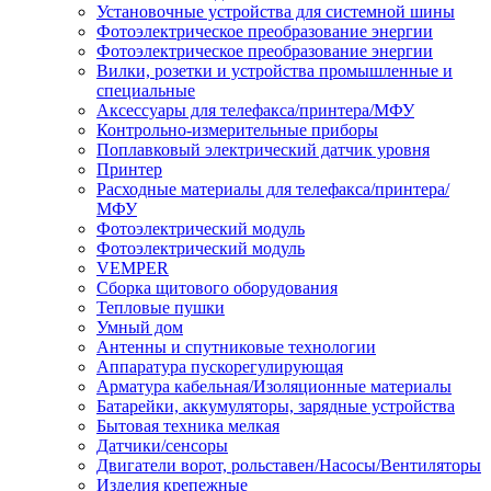
Установочные устройства для системной шины
Фотоэлектрическое преобразование энергии
Фотоэлектрическое преобразование энергии
Вилки, розетки и устройства промышленные и
специальные
Аксессуары для телефакса/принтера/МФУ
Контрольно-измерительные приборы
Поплавковый электрический датчик уровня
Принтер
Расходные материалы для телефакса/принтера/
МФУ
Фотоэлектрический модуль
Фотоэлектрический модуль
VEMPER
Сборка щитового оборудования
Тепловые пушки
Умный дом
Антенны и спутниковые технологии
Аппаратура пускорегулирующая
Арматура кабельная/Изоляционные материалы
Батарейки, аккумуляторы, зарядные устройства
Бытовая техника мелкая
Датчики/сенсоры
Двигатели ворот, рольставен/Насосы/Вентиляторы
Изделия крепежные