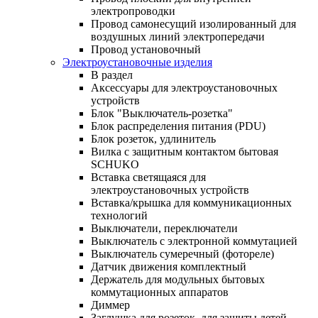
электропроводки
Провод самонесущий изолированный для
воздушных линий электропередачи
Провод установочный
Электроустановочные изделия
В раздел
Аксессуары для электроустановочных
устройств
Блок "Выключатель-розетка"
Блок распределения питания (PDU)
Блок розеток, удлинитель
Вилка с защитным контактом бытовая
SCHUKO
Вставка светящаяся для
электроустановочных устройств
Вставка/крышка для коммуникационных
технологий
Выключатели, переключатели
Выключатель с электронной коммутацией
Выключатель сумеречный (фотореле)
Датчик движения комплектный
Держатель для модульных бытовых
коммутационных аппаратов
Диммер
Заглушка для розеток, для защиты детей