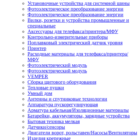
Установочные устройства для системной шины
Фотоэлектрическое преобразование энергии
Фотоэлектрическое преобразование энергии
Вилки, розетки и устройства промышленные и
специальные
Аксессуары для телефакса/принтера/МФУ
Контрольно-измерительные приборы
Поплавковый электрический датчик уровня
Принтер
Расходные материалы для телефакса/принтера/
МФУ
Фотоэлектрический модуль
Фотоэлектрический модуль
VEMPER
Сборка щитового оборудования
Тепловые пушки
Умный дом
Антенны и спутниковые технологии
Аппаратура пускорегулирующая
Арматура кабельная/Изоляционные материалы
Батарейки, аккумуляторы, зарядные устройства
Бытовая техника мелкая
Датчики/сенсоры
Двигатели ворот, рольставен/Насосы/Вентиляторы
Изделия крепежные