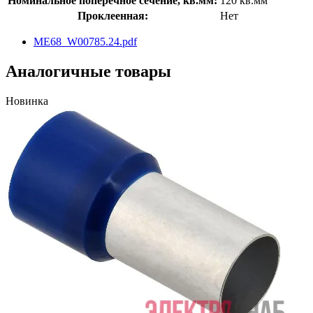
Номинальное поперечное сечение, кв.мм:
120 кв.мм
Проклеенная:
Нет
ME68_W00785.24.pdf
Аналогичные товары
Новинка