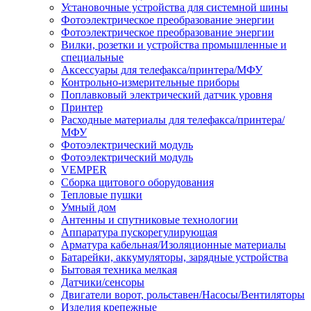
Установочные устройства для системной шины
Фотоэлектрическое преобразование энергии
Фотоэлектрическое преобразование энергии
Вилки, розетки и устройства промышленные и
специальные
Аксессуары для телефакса/принтера/МФУ
Контрольно-измерительные приборы
Поплавковый электрический датчик уровня
Принтер
Расходные материалы для телефакса/принтера/
МФУ
Фотоэлектрический модуль
Фотоэлектрический модуль
VEMPER
Сборка щитового оборудования
Тепловые пушки
Умный дом
Антенны и спутниковые технологии
Аппаратура пускорегулирующая
Арматура кабельная/Изоляционные материалы
Батарейки, аккумуляторы, зарядные устройства
Бытовая техника мелкая
Датчики/сенсоры
Двигатели ворот, рольставен/Насосы/Вентиляторы
Изделия крепежные