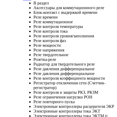
В раздел
Аксессуары для коммутационного реле
Блок-контакт с выдержкой времени
Реле времени
Реле коммутационное
Реле контроля температуры
Реле контроля тока
Реле контроля уровня/заполнения
Реле контроля фаз
Реле мощности
Реле напряжения
Реле твердотельное
Розетка-реле
Радиатор для твердотельного реле
Реле давления дифференциальное
Реле давления дифференциальное
Реле контроля коэффициента мощности
Регистратор отключения сети (Счетчик-
регистратор)
Реле контроля и защиты РКЗ, РКЗМ
Реле ограничения нагрузки РОН
Реле повторного пуска
Электронные контроллеры расцерителя ЭКР
Электронные контроллеры тока ЭКТ
Электронные контроллеры тока ЭКТМ (с