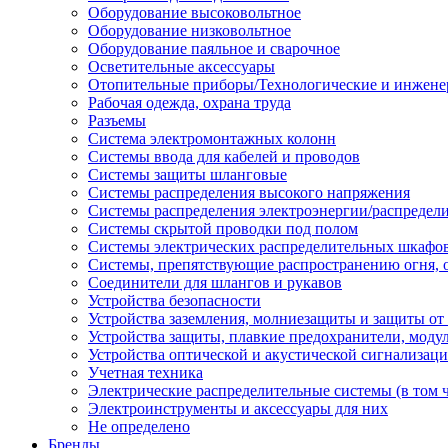
Оборудование высоковольтное
Оборудование низковольтное
Оборудование паяльное и сварочное
Осветительные аксессуары
Отопительные приборы/Технологические и инжене
Рабочая одежда, охрана труда
Разъемы
Система электромонтажных колонн
Системы ввода для кабелей и проводов
Системы защиты шланговые
Системы распределения высокого напряжения
Системы распределения электроэнергии/распредел
Системы скрытой проводки под полом
Системы электрических распределительных шкафо
Системы, препятствующие распространению огня, 
Соединители для шлангов и рукавов
Устройства безопасности
Устройства заземления, молниезащиты и защиты о
Устройства защиты, плавкие предохранители, моду
Устройства оптической и акустической сигнализац
Учетная техника
Электрические распределительные системы (в том 
Электроинструменты и аксессуары для них
Не определено
Бренды