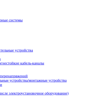
рные системы
ительные устройства
в
огнестойкие кабель-каналы
т перенапряжений
льные устройства/монтажные устройства
ии
числе электроустановочное оборудование)