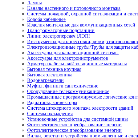
Лампы
Каналы настенного и потолочного монтажа
Системы пожарной, охранной сигнализации и сис
Короба кабельные
Изделия монтажные для коммуникационных сетей
Трансформаторные подстанции
Линии электропередач (ЛЭП)
Инструменты для опрессовки, резки, снятия изоляц
Электроизоляционные трубы/Трубы для защиты каб
Аксессуары для канализационной системы
Аксессуары для электроинструментов
Арматура кабельная/Изоляционные материалы
Бытовая техника крупная
Бытовая электроника
Водонагреватели
Муфты, фитинги сантехнические
Оборудование телекоммуникационное
Промышленные программируемые логические кон
Радиаторы, конвекторы
Система штекерного монтажа электросети зданий
Системы охлаждения
Установочные устройства для системной шины
Фотоэлектрическое преобразование энергии
Фотоэлектрическое преобразование энергии
Вилки, розетки и устройства промышленные и спе