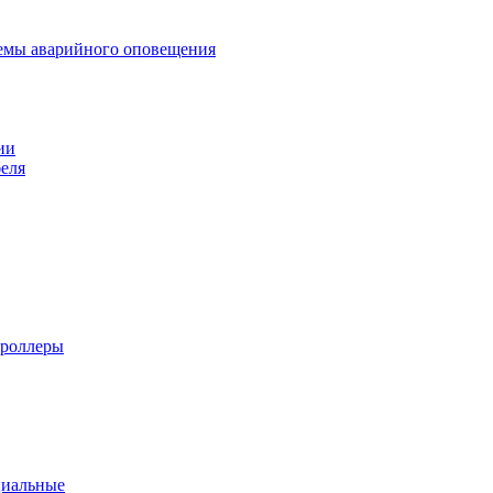
темы аварийного оповещения
ии
еля
троллеры
циальные