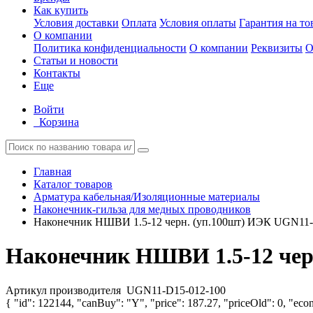
Как купить
Условия доставки
Оплата
Условия оплаты
Гарантия на то
О компании
Политика конфиденциальности
О компании
Реквизиты
О
Статьи и новости
Контакты
Еще
Войти
Корзина
Главная
Каталог товаров
Арматура кабельная/Изоляционные материалы
Наконечник-гильза для медных проводников
Наконечник НШВИ 1.5-12 черн. (уп.100шт) ИЭК UGN11-
Наконечник НШВИ 1.5-12 чер
Артикул производителя
UGN11-D15-012-100
{ "id": 122144, "canBuy": "Y", "price": 187.27, "priceOld": 0, "econ