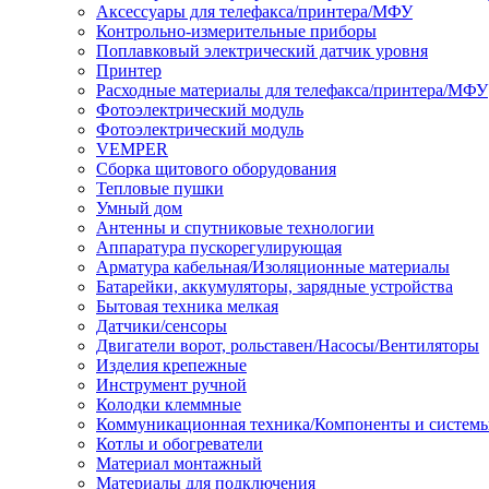
Аксессуары для телефакса/принтера/МФУ
Контрольно-измерительные приборы
Поплавковый электрический датчик уровня
Принтер
Расходные материалы для телефакса/принтера/МФУ
Фотоэлектрический модуль
Фотоэлектрический модуль
VEMPER
Сборка щитового оборудования
Тепловые пушки
Умный дом
Антенны и спутниковые технологии
Аппаратура пускорегулирующая
Арматура кабельная/Изоляционные материалы
Батарейки, аккумуляторы, зарядные устройства
Бытовая техника мелкая
Датчики/сенсоры
Двигатели ворот, рольставен/Насосы/Вентиляторы
Изделия крепежные
Инструмент ручной
Колодки клеммные
Коммуникационная техника/Компоненты и систем
Котлы и обогреватели
Материал монтажный
Материалы для подключения