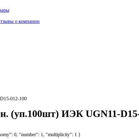
вары
тзывы о компании
D15-012-100
н. (уп.100шт) ИЭК UGN11-D15-
omy": 0, "number": 1, "multiplicity": 1 }