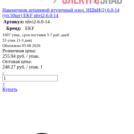
Наконечник штыревой втулочный изол. НШвИ(2) 6.0-14
(уп.50шт) EKF nhvi2-6.0-14
Артикул:
nhvi2-6.0-14
Бренд:
EKF
1607 упак., срок поставки 5-7 раб. дней
55 упак. (1-3 дня)
Обновлено 05.08.2026
Розничная цена:
255.94 руб. / упак.
Оптовая цена:
248.27 руб. / упак.
!
-
+
Купить