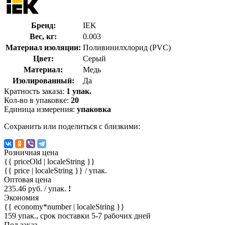
Бренд:
IEK
Вес, кг:
0.003
Материал изоляции:
Поливинилхлорид (PVC)
Цвет:
Серый
Материал:
Медь
Изолированный:
Да
Кратность заказа:
1 упак.
Кол-во в упаковке:
20
Единица измерения:
упаковка
Сохранить или поделиться с близкими:
Розничная цена
{{ priceOld | localeString }}
{{ price | localeString }}
/ упак.
Оптовая цена
235.46 руб. / упак.
!
Экономия
{{ economy*number | localeString }}
159 упак., срок поставки 5-7 рабочих дней
Под заказ