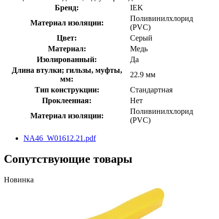
Бренд:
IEK
Поливинилхлорид
Материал изоляции:
(PVC)
Цвет:
Серый
Материал:
Медь
Изолированный:
Да
Длина втулки; гильзы, муфты,
22.9 мм
мм:
Тип конструкции:
Стандартная
Проклеенная:
Нет
Поливинилхлорид
Материал изоляции:
(PVC)
NA46_W01612.21.pdf
Сопутствующие товары
Новинка