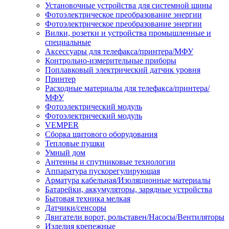
Установочные устройства для системной шины
Фотоэлектрическое преобразование энергии
Фотоэлектрическое преобразование энергии
Вилки, розетки и устройства промышленные и
специальные
Аксессуары для телефакса/принтера/МФУ
Контрольно-измерительные приборы
Поплавковый электрический датчик уровня
Принтер
Расходные материалы для телефакса/принтера/
МФУ
Фотоэлектрический модуль
Фотоэлектрический модуль
VEMPER
Сборка щитового оборудования
Тепловые пушки
Умный дом
Антенны и спутниковые технологии
Аппаратура пускорегулирующая
Арматура кабельная/Изоляционные материалы
Батарейки, аккумуляторы, зарядные устройства
Бытовая техника мелкая
Датчики/сенсоры
Двигатели ворот, рольставен/Насосы/Вентиляторы
Изделия крепежные