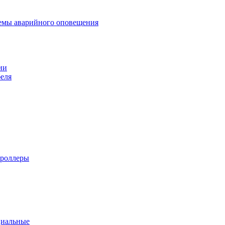
темы аварийного оповещения
ии
еля
троллеры
циальные