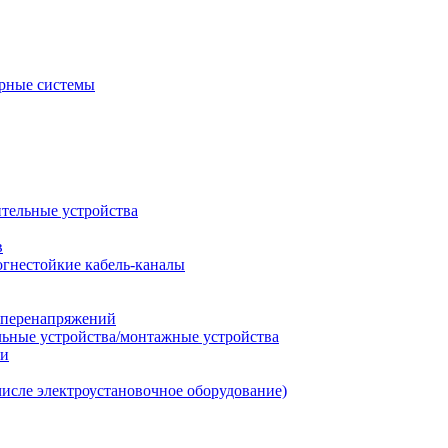
рные системы
ительные устройства
в
огнестойкие кабель-каналы
т перенапряжений
льные устройства/монтажные устройства
ии
числе электроустановочное оборудование)