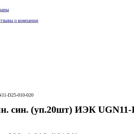
вары
тзывы о компании
N11-D25-010-020
. син. (уп.20шт) ИЭК UGN11-