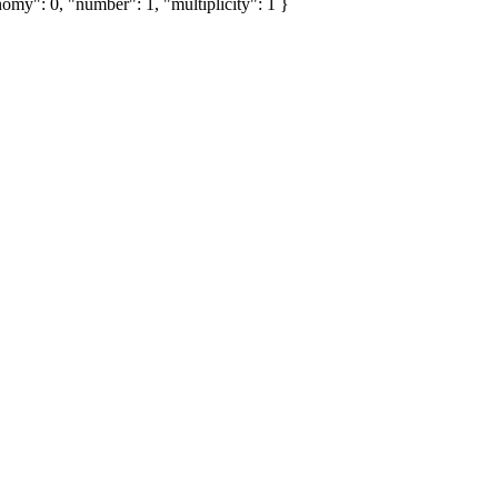
omy": 0, "number": 1, "multiplicity": 1 }