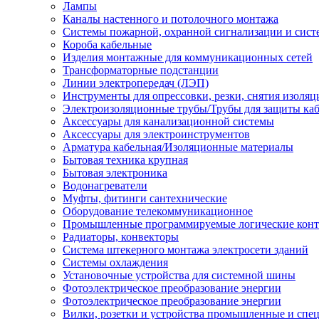
Лампы
Каналы настенного и потолочного монтажа
Системы пожарной, охранной сигнализации и сис
Короба кабельные
Изделия монтажные для коммуникационных сетей
Трансформаторные подстанции
Линии электропередач (ЛЭП)
Инструменты для опрессовки, резки, снятия изоляц
Электроизоляционные трубы/Трубы для защиты каб
Аксессуары для канализационной системы
Аксессуары для электроинструментов
Арматура кабельная/Изоляционные материалы
Бытовая техника крупная
Бытовая электроника
Водонагреватели
Муфты, фитинги сантехнические
Оборудование телекоммуникационное
Промышленные программируемые логические кон
Радиаторы, конвекторы
Система штекерного монтажа электросети зданий
Системы охлаждения
Установочные устройства для системной шины
Фотоэлектрическое преобразование энергии
Фотоэлектрическое преобразование энергии
Вилки, розетки и устройства промышленные и спе