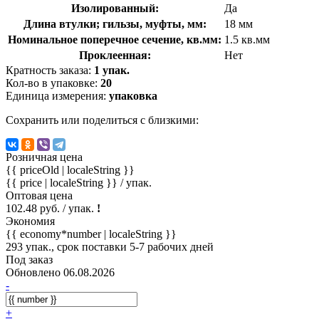
Изолированный:
Да
Длина втулки; гильзы, муфты, мм:
18 мм
Номинальное поперечное сечение, кв.мм:
1.5 кв.мм
Проклеенная:
Нет
Кратность заказа:
1 упак.
Кол-во в упаковке:
20
Единица измерения:
упаковка
Сохранить или поделиться с близкими:
Розничная цена
{{ priceOld | localeString }}
{{ price | localeString }}
/ упак.
Оптовая цена
102.48 руб. / упак.
!
Экономия
{{ economy*number | localeString }}
293 упак., срок поставки 5-7 рабочих дней
Под заказ
Обновлено 06.08.2026
-
+