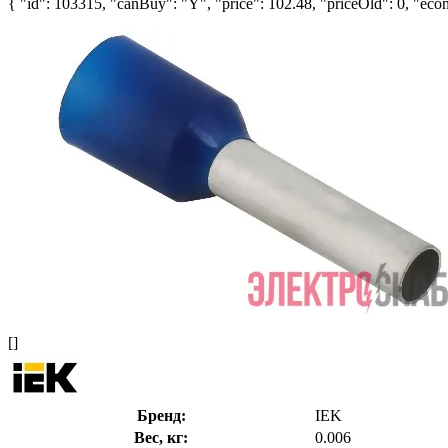
{ "id": 103315, "canBuy": "Y", "price": 102.48, "priceOld": 0, "econ
[]
Бренд:
IEK
Вес, кг:
0.006