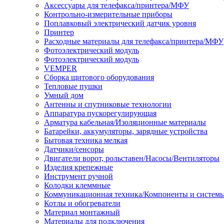
Аксессуары для телефакса/принтера/МФУ
Контрольно-измерительные приборы
Поплавковый электрический датчик уровня
Принтер
Расходные материалы для телефакса/принтера/МФУ
Фотоэлектрический модуль
Фотоэлектрический модуль
VEMPER
Сборка щитового оборудования
Тепловые пушки
Умный дом
Антенны и спутниковые технологии
Аппаратура пускорегулирующая
Арматура кабельная/Изоляционные материалы
Батарейки, аккумуляторы, зарядные устройства
Бытовая техника мелкая
Датчики/сенсоры
Двигатели ворот, рольставен/Насосы/Вентиляторы
Изделия крепежные
Инструмент ручной
Колодки клеммные
Коммуникационная техника/Компоненты и систем
Котлы и обогреватели
Материал монтажный
Материалы для подключения