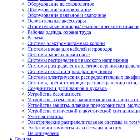
Оборудование высоковольтное
Оборудование низковольтное
Оборудование паяльное и сварочное
Осветительные аксессуары
Отопительные приборы/Технологические и инжене
Рабочая одежда, охрана труда
Разъемы
Система электромонтажных колонн
Системы ввода для кабелей и проводов
Системы защиты шланговые
Системы распределения высокого напряжения
Системы распределения электроэнергии/распредел
Системы скрытой проводки под полом
Системы электрических распределительных шкафо
Системы, препятствующие распространению огня, 
Соединители для шлангов и рукавов
Устройства безопасности
Устройства заземления, молниезащиты и защиты о
Устройства защиты, плавкие предохранители, моду
Устройства оптической и акустической сигнализац
Учетная техника
Электрические распределительные системы (в том 
Электроинструменты и аксессуары для них
Не определено
Бренды