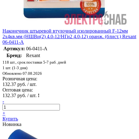
Наконечник штыревой втулочный изолированный F-12мм
2х4кв.мм (НШВи(2) 4.0-12/НГи2 4.0-12) оранж. (блист.) Rexant
06-0411-A
Артикул:
06-0411-A
Бренд:
Rexant
118 шт., срок поставки 5-7 раб. дней
1 шт. (1-3 дня)
Обновлено 07.08.2026
Розничная цена:
132.37 руб. / шт.
Оптовая цена:
132.37 руб. / шт.
!
-
+
Купить
Новинка