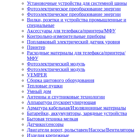
Установочные устройства для системной шины
Фотоэлектрическое преобразование энергии
Фотоэлектрическое преобразование энергии
Вилки, розетки и устройства промышленные и
специальные
Аксессуары для телефакса/принтера/МФУ
Контрольно-измерительные приборы
Поплавковый электрический датчик уровня
Принтер
Расходные материалы для телефакса/принтера/
МФУ
Фотоэлектрический модуль
Фотоэлектрический модуль
VEMPER
Сборка щитового оборудования
Тепловые пушки
Умный дом
Антенны и спутниковые технологии
Аппаратура пускорегулирующая
Арматура кабельная/Изоляционные материалы
Батарейки, аккумуляторы, зарядные устройства
Бытовая техника мелкая
Датчики/сенсоры
Двигатели ворот, рольставен/Насосы/Вентиляторы
Изделия крепежные