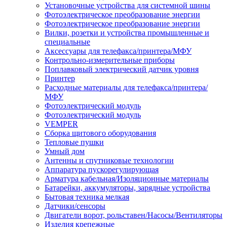
Установочные устройства для системной шины
Фотоэлектрическое преобразование энергии
Фотоэлектрическое преобразование энергии
Вилки, розетки и устройства промышленные и
специальные
Аксессуары для телефакса/принтера/МФУ
Контрольно-измерительные приборы
Поплавковый электрический датчик уровня
Принтер
Расходные материалы для телефакса/принтера/
МФУ
Фотоэлектрический модуль
Фотоэлектрический модуль
VEMPER
Сборка щитового оборудования
Тепловые пушки
Умный дом
Антенны и спутниковые технологии
Аппаратура пускорегулирующая
Арматура кабельная/Изоляционные материалы
Батарейки, аккумуляторы, зарядные устройства
Бытовая техника мелкая
Датчики/сенсоры
Двигатели ворот, рольставен/Насосы/Вентиляторы
Изделия крепежные