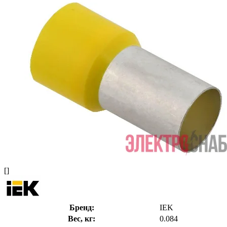
[]
Бренд:
IEK
Вес, кг:
0.084