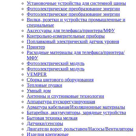
Установочные устройства для системной шины
Фотоэлектрическое преобразование энергии
Фотоэлектрическое преобразование энергии
Вилки, розетки и устройства промышленные и
специальные
Аксессуары для телефакса/принтера/МФУ
Контрольно-измерительные приборы
Поплавковый электрический датчик уровня
Принтер
Расходные материалы для телефакса/принтера/
МФУ
Фотоэлектрический модуль
Фотоэлектрический модуль
VEMPER
Сборка щитового оборудования
Тепловые пушки
Умный дом
Антенны и спутниковые технологии
Аппаратура пускорегулирующая
Арматура кабельная/Изоляционные материалы
Батарейки, аккумуляторы, зарядные устройства
Бытовая техника мелкая
Датчики/сенсоры
Двигатели ворот, рольставен/Насосы/Вентиляторы
Изделия крепежные