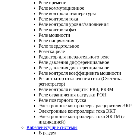
Реле времени
Реле коммутационное
Реле контроля температуры
Реле контроля тока
Реле контроля уровня/заполнения
Реле контроля фаз
Реле мощности
Реле напряжения
Реле твердотельное
Розетка-реле
Радиатор для твердотельного реле
Реле давления дифференциальное
Реле давления дифференциальное
Реле контроля коэффициента мощности
Регистратор отключения сети (Счетчик-
регистратор)
Реле контроля и защиты РКЗ, РКЗМ
Реле ограничения нагрузки РОН
Реле повторного пуска
Электронные контроллеры расцерителя ЭКР
Электронные контроллеры тока ЭКТ
Электронные контроллеры тока ЭКТМ (с
индикацией)
Кабеленесущие системы
В раздел