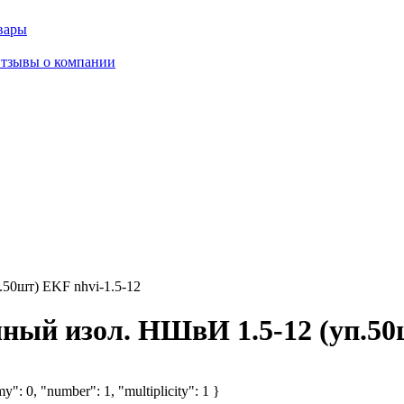
вары
тзывы о компании
50шт) EKF nhvi-1.5-12
ый изол. НШвИ 1.5-12 (уп.50ш
y": 0, "number": 1, "multiplicity": 1 }