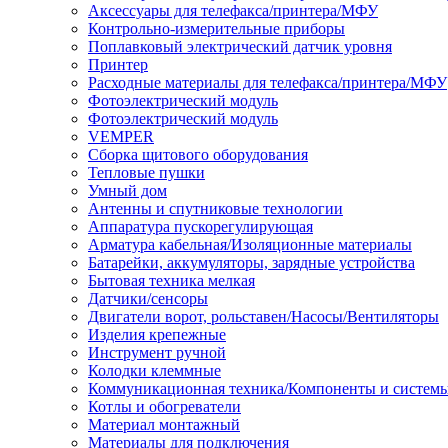
Аксессуары для телефакса/принтера/МФУ
Контрольно-измерительные приборы
Поплавковый электрический датчик уровня
Принтер
Расходные материалы для телефакса/принтера/МФУ
Фотоэлектрический модуль
Фотоэлектрический модуль
VEMPER
Сборка щитового оборудования
Тепловые пушки
Умный дом
Антенны и спутниковые технологии
Аппаратура пускорегулирующая
Арматура кабельная/Изоляционные материалы
Батарейки, аккумуляторы, зарядные устройства
Бытовая техника мелкая
Датчики/сенсоры
Двигатели ворот, рольставен/Насосы/Вентиляторы
Изделия крепежные
Инструмент ручной
Колодки клеммные
Коммуникационная техника/Компоненты и систем
Котлы и обогреватели
Материал монтажный
Материалы для подключения