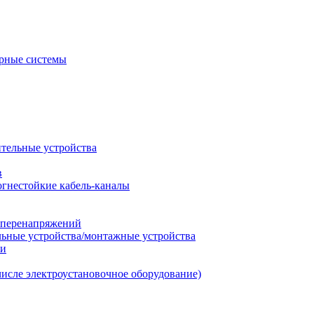
рные системы
ительные устройства
в
огнестойкие кабель-каналы
т перенапряжений
льные устройства/монтажные устройства
ии
числе электроустановочное оборудование)