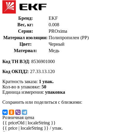
Бренд:
EKF
Вес, кг:
0.008
Серия:
PROxima
Материал изоляции:
Полипропилен (PP)
Цвет:
Черный
Материал:
Медь
Код ТН ВЭД
: 8536901000
Код ОКПД2
: 27.33.13.120
Кратность заказа:
1 упак.
Кол-во в упаковке:
50
Единица измерения:
упаковка
Сохранить или поделиться с близкими:
Розничная цена
{{ priceOld | localeString }}
{{ price | localeString }}
/ упак.