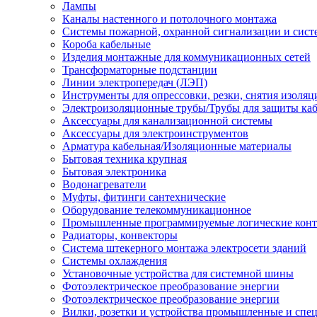
Лампы
Каналы настенного и потолочного монтажа
Системы пожарной, охранной сигнализации и сис
Короба кабельные
Изделия монтажные для коммуникационных сетей
Трансформаторные подстанции
Линии электропередач (ЛЭП)
Инструменты для опрессовки, резки, снятия изоляц
Электроизоляционные трубы/Трубы для защиты каб
Аксессуары для канализационной системы
Аксессуары для электроинструментов
Арматура кабельная/Изоляционные материалы
Бытовая техника крупная
Бытовая электроника
Водонагреватели
Муфты, фитинги сантехнические
Оборудование телекоммуникационное
Промышленные программируемые логические кон
Радиаторы, конвекторы
Система штекерного монтажа электросети зданий
Системы охлаждения
Установочные устройства для системной шины
Фотоэлектрическое преобразование энергии
Фотоэлектрическое преобразование энергии
Вилки, розетки и устройства промышленные и спе