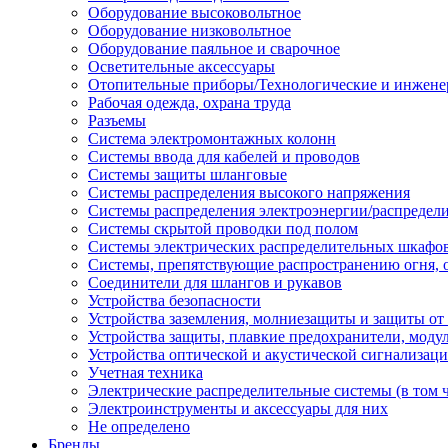
Оборудование высоковольтное
Оборудование низковольтное
Оборудование паяльное и сварочное
Осветительные аксессуары
Отопительные приборы/Технологические и инжене
Рабочая одежда, охрана труда
Разъемы
Система электромонтажных колонн
Системы ввода для кабелей и проводов
Системы защиты шланговые
Системы распределения высокого напряжения
Системы распределения электроэнергии/распредел
Системы скрытой проводки под полом
Системы электрических распределительных шкафо
Системы, препятствующие распространению огня, 
Соединители для шлангов и рукавов
Устройства безопасности
Устройства заземления, молниезащиты и защиты о
Устройства защиты, плавкие предохранители, моду
Устройства оптической и акустической сигнализац
Учетная техника
Электрические распределительные системы (в том 
Электроинструменты и аксессуары для них
Не определено
Бренды