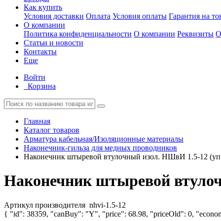
Как купить
Условия доставки
Оплата
Условия оплаты
Гарантия на то
О компании
Политика конфиденциальности
О компании
Реквизиты
О
Статьи и новости
Контакты
Еще
Войти
Корзина
Главная
Каталог товаров
Арматура кабельная/Изоляционные материалы
Наконечник-гильза для медных проводников
Наконечник штыревой втулочный изол. НШвИ 1.5-12 (уп.
Наконечник штыревой втулочн
Артикул производителя
nhvi-1.5-12
{ "id": 38359, "canBuy": "Y", "price": 68.98, "priceOld": 0, "econom