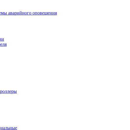
темы аварийного оповещения
ии
еля
троллеры
циальные