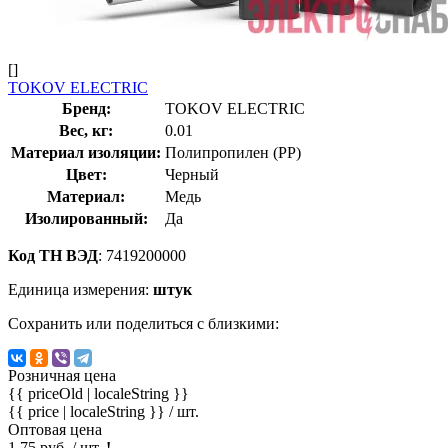
[]
TOKOV ELECTRIC
Бренд:
TOKOV ELECTRIC
Вес, кг:
0.01
Материал изоляции:
Полипропилен (PP)
Цвет:
Черный
Материал:
Медь
Изолированный:
Да
Код ТН ВЭД
: 7419200000
Единица измерения:
штук
Сохранить или поделиться с близкими:
Розничная цена
{{ priceOld | localeString }}
{{ price | localeString }}
/ шт.
Оптовая цена
1.75 руб. / шт.
!