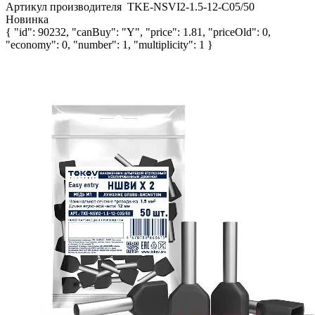
Артикул производителя
TKE-NSVI2-1.5-12-C05/50
Новинка
{ "id": 90232, "canBuy": "Y", "price": 1.81, "priceOld": 0,
"economy": 0, "number": 1, "multiplicity": 1 }