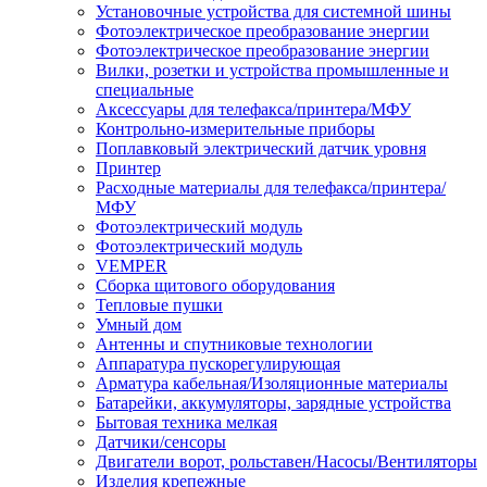
Установочные устройства для системной шины
Фотоэлектрическое преобразование энергии
Фотоэлектрическое преобразование энергии
Вилки, розетки и устройства промышленные и
специальные
Аксессуары для телефакса/принтера/МФУ
Контрольно-измерительные приборы
Поплавковый электрический датчик уровня
Принтер
Расходные материалы для телефакса/принтера/
МФУ
Фотоэлектрический модуль
Фотоэлектрический модуль
VEMPER
Сборка щитового оборудования
Тепловые пушки
Умный дом
Антенны и спутниковые технологии
Аппаратура пускорегулирующая
Арматура кабельная/Изоляционные материалы
Батарейки, аккумуляторы, зарядные устройства
Бытовая техника мелкая
Датчики/сенсоры
Двигатели ворот, рольставен/Насосы/Вентиляторы
Изделия крепежные