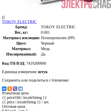
[]
TOKOV ELECTRIC
Бренд:
TOKOV ELECTRIC
Вес, кг:
0.001
Материал изоляции:
Полипропилен (PP)
Цвет:
Черный
Материал:
Медь
Изолированный:
Да
Код ТН ВЭД
: 7419200000
Единица измерения:
штук
Сохранить или поделиться с близкими:
Розничная цена
{{ priceOld | localeString }}
{{ price | localeString }}
/ шт.
Оптовая цена
0.93 руб. / шт.
!