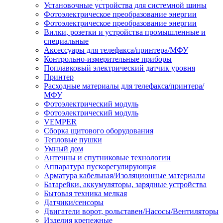
Установочные устройства для системной шины
Фотоэлектрическое преобразование энергии
Фотоэлектрическое преобразование энергии
Вилки, розетки и устройства промышленные и
специальные
Аксессуары для телефакса/принтера/МФУ
Контрольно-измерительные приборы
Поплавковый электрический датчик уровня
Принтер
Расходные материалы для телефакса/принтера/
МФУ
Фотоэлектрический модуль
Фотоэлектрический модуль
VEMPER
Сборка щитового оборудования
Тепловые пушки
Умный дом
Антенны и спутниковые технологии
Аппаратура пускорегулирующая
Арматура кабельная/Изоляционные материалы
Батарейки, аккумуляторы, зарядные устройства
Бытовая техника мелкая
Датчики/сенсоры
Двигатели ворот, рольставен/Насосы/Вентиляторы
Изделия крепежные